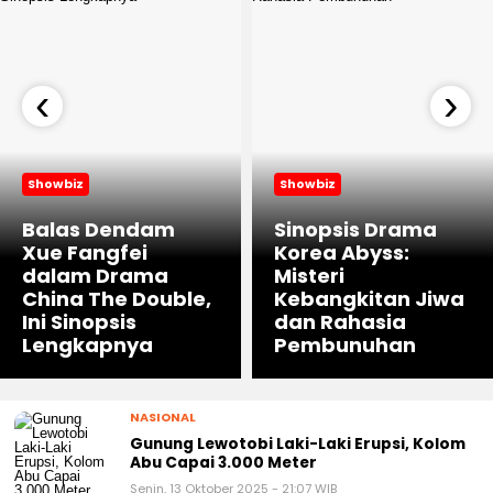
‹
›
Showbiz
Showbiz
Balas Dendam
Sinopsis Drama
Xue Fangfei
Korea Abyss:
dalam Drama
Misteri
China The Double,
Kebangkitan Jiwa
Ini Sinopsis
dan Rahasia
Lengkapnya
Pembunuhan
NASIONAL
Gunung Lewotobi Laki-Laki Erupsi, Kolom
Abu Capai 3.000 Meter
Senin, 13 Oktober 2025 - 21:07 WIB