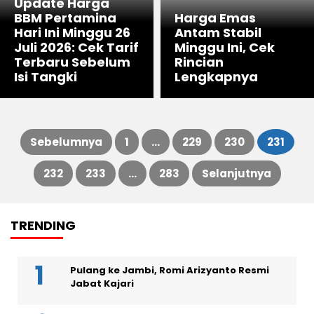
BBM Pertamina
Harga Emas
Hari Ini Minggu 26
Antam Stabil
Juli 2026: Cek Tarif
Minggu Ini, Cek
Terbaru Sebelum
Rincian
Isi Tangki
Lengkapnya
Sebelumnya
1
…
229
230
231
Paginasi
232
233
…
283
Selanjutnya
pos
TRENDING
Pulang ke Jambi, Romi Arizyanto Resmi
Jabat Kajari
Sopir Travel Safa Marwa Bantah Turunkan