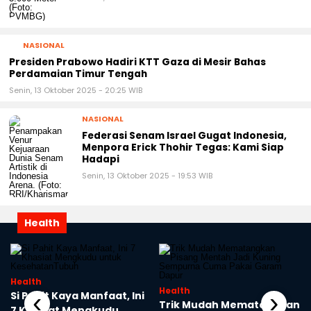
NASIONAL
Presiden Prabowo Hadiri KTT Gaza di Mesir Bahas
Perdamaian Timur Tengah
Senin, 13 Oktober 2025 - 20:25 WIB
NASIONAL
Federasi Senam Israel Gugat Indonesia,
Menpora Erick Thohir Tegas: Kami Siap
Hadapi
Senin, 13 Oktober 2025 - 19:53 WIB
Health
Health
Health
‹
›
n
Si Pahit Kaya Manfaat, Ini
Trik Mudah Mematangkan
r
7 Khasiat Mengkudu
Pisang Mentah Jadi
untuk KesehatanTubuh