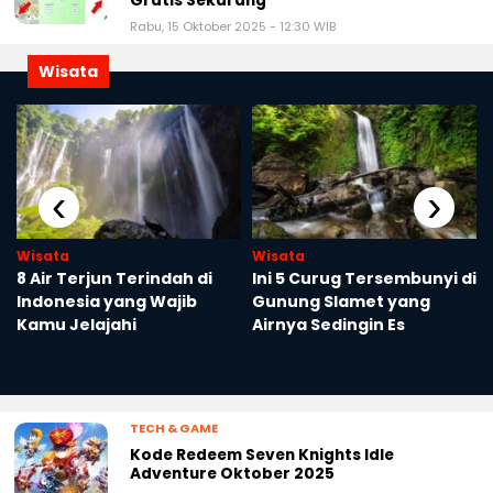
Rabu, 15 Oktober 2025 - 12:30 WIB
Wisata
‹
›
Wisata
Wisata
8 Air Terjun Terindah di
Ini 5 Curug Tersembunyi di
Indonesia yang Wajib
Gunung Slamet yang
Kamu Jelajahi
Airnya Sedingin Es
TECH & GAME
Kode Redeem Seven Knights Idle
Adventure Oktober 2025
Rabu, 15 Oktober 2025 - 12:05 WIB