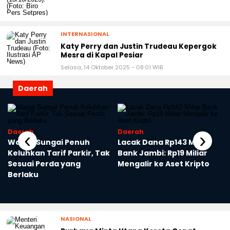
INTERNASIONAL
Katy Perry dan Justin Trudeau Kepergok
Mesra di Kapal Pesiar
Selasa, 14 Oktober 2025 - 08:01 WIB
Daerah
Daerah
Daerah
‹
›
Warga Sungai Penuh
Lacak Dana Rp143 Miliar
Keluhkan Tarif Parkir, Tak
Bank Jambi: Rp19 Miliar
Sesuai Perda yang
Mengalir ke Aset Kripto
Berlaku
NASIONAL
Purbaya Minta Utang Kereta Cepat
Diselesaikan oleh Danantara, Bukan dari