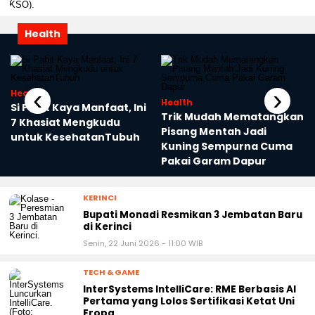
Health
‹
›
Health
Health
n
Si Pahit Kaya Manfaat, Ini
Trik Mudah Mematangkan
r
7 Khasiat Mengkudu
Pisang Mentah Jadi
untuk KesehatanTubuh
Kuning Sempurna Cuma
Pakai Garam Dapur
KERINCI
Bupati Monadi Resmikan 3 Jembatan Baru
di Kerinci
Senin, 22 Juni 2026 - 11:00 WIB
TECH & GAME
InterSystems IntelliCare: RME Berbasis AI
Pertama yang Lolos Sertifikasi Ketat Uni
Eropa