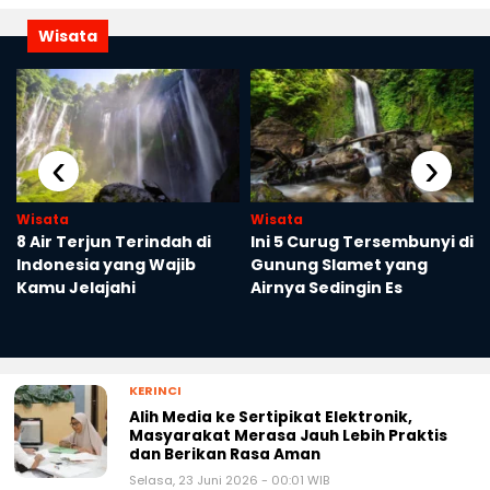
Wisata
‹
›
Wisata
Wisata
8 Air Terjun Terindah di
Ini 5 Curug Tersembunyi di
Indonesia yang Wajib
Gunung Slamet yang
Kamu Jelajahi
Airnya Sedingin Es
KERINCI
Alih Media ke Sertipikat Elektronik,
Masyarakat Merasa Jauh Lebih Praktis
dan Berikan Rasa Aman
Selasa, 23 Juni 2026 - 00:01 WIB