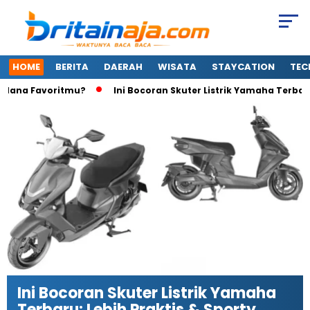
HOME
BERITA
DAERAH
WISATA
STAYCATION
TEC
Mana Favoritmu?
Ini Bocoran Skuter Listrik Yamaha Terbaru: Le
Ini Bocoran Skuter Listrik Yamaha
Terbaru: Lebih Praktis & Sporty