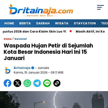
HOME
BERITA
DAERAH
WISATA
STAYCATION
TEC
us 2026 dan Cara Klaim Skin Luo Yi
Masih Aktif, Ini Kode 
/
Home
Nasional
Waspada Hujan Petir di Sejumlah
Kota Besar Indonesia Hari Ini 15
Januari
Britainaja
- Jurnalis
Kamis, 15 Januari 2026
- 08:11 WIB