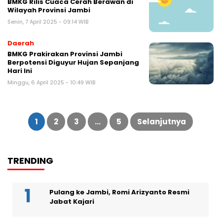
BMKG Rilis Cuaca Cerah Berawan di
Wilayah Provinsi Jambi
Senin, 7 April 2025 - 09:14 WIB
Daerah
BMKG Prakirakan Provinsi Jambi
Berpotensi Diguyur Hujan Sepanjang
Hari Ini
Minggu, 6 April 2025 - 10:49 WIB
Paginasi
pos
1
2
3
…
5
Selanjutnya
TRENDING
Pulang ke Jambi, Romi Arizyanto Resmi
Jabat Kajari