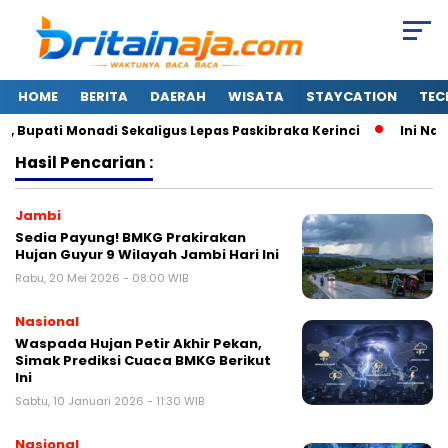
HOME
BERITA
DAERAH
WISATA
STAYCATION
TEC
Bupati Monadi Sekaligus Lepas Paskibraka Kerinci
Ini Nama
Hasil Pencarian :
Jambi
Sedia Payung! BMKG Prakirakan
Hujan Guyur 9 Wilayah Jambi Hari Ini
Rabu, 20 Mei 2026 - 08:00 WIB
Nasional
Waspada Hujan Petir Akhir Pekan,
Simak Prediksi Cuaca BMKG Berikut
Ini
Sabtu, 10 Januari 2026 - 11:30 WIB
Nasional