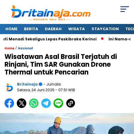
HOME
BERITA
DAERAH
WISATA
STAYCATION
TEC
Monadi Sekaligus Lepas Paskibraka Kerinci
Ini Nama-nama 
/
Home
Nasional
Wisatawan Asal Brasil Terjatuh di
Rinjani, Tim SAR Gunakan Drone
Thermal untuk Pencarian
Britainaja
- Jurnalis
Selasa, 24 Juni 2025
- 07:51 WIB