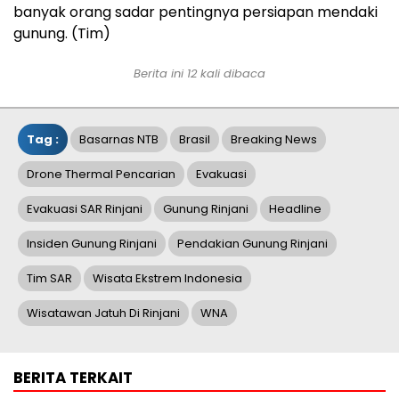
banyak orang sadar pentingnya persiapan mendaki
gunung. (Tim)
Berita ini 12 kali dibaca
Tag :
Basarnas NTB
Brasil
Breaking News
Drone Thermal Pencarian
Evakuasi
Evakuasi SAR Rinjani
Gunung Rinjani
Headline
Insiden Gunung Rinjani
Pendakian Gunung Rinjani
Tim SAR
Wisata Ekstrem Indonesia
Wisatawan Jatuh Di Rinjani
WNA
BERITA TERKAIT