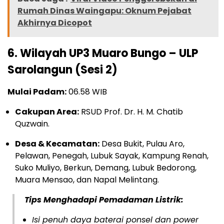
Rumah Dinas Waingapu: Oknum Pejabat
Akhirnya Dicopot
6. Wilayah UP3 Muaro Bungo – ULP
Sarolangun (Sesi 2)
Mulai Padam:
06.58 WIB
Cakupan Area:
RSUD Prof. Dr. H. M. Chatib
Quzwain.
Desa & Kecamatan:
Desa Bukit, Pulau Aro,
Pelawan, Penegah, Lubuk Sayak, Kampung Renah,
Suko Muliyo, Berkun, Demang, Lubuk Bedorong,
Muara Mensao, dan Napal Melintang.
Tips Menghadapi Pemadaman Listrik:
Isi penuh daya baterai ponsel dan
power