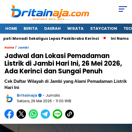
HOME
BERITA
DAERAH
WISATA
STAYCATION
TEC
i Monadi Sekaligus Lepas Paskibraka Kerinci
Ini Nama-nam
/
Home
Jambi
Jadwal dan Lokasi Pemadaman
Listrik di Jambi Hari Ini, 26 Mei 2026,
Ada Kerinci dan Sungai Penuh
Cek Daftar Wilayah di Jambi yang Alami Pemadaman Listrik
Hari Ini
Britainaja
- Jurnalis
Selasa, 26 Mei 2026
- 11:00 WIB