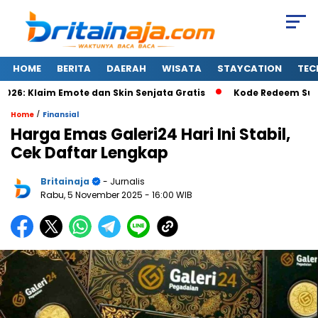
HOME
BERITA
DAERAH
WISATA
STAYCATION
TEC
6: Klaim Emote dan Skin Senjata Gratis
Kode Redeem Super B
/
Home
Finansial
Harga Emas Galeri24 Hari Ini Stabil,
Cek Daftar Lengkap
Britainaja
- Jurnalis
Rabu, 5 November 2025
- 16:00 WIB