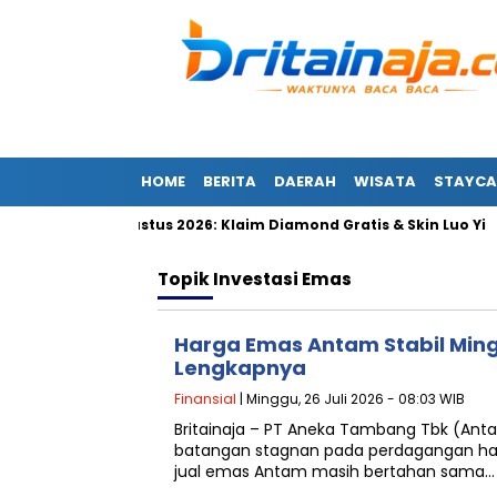
HOME
BERITA
DAERAH
WISATA
STAYCA
btu 8 Agustus 2026: Klaim Diamond Gratis & Skin Luo Yi
Ko
Topik
Investasi Emas
Harga Emas Antam Stabil Mingg
Lengkapnya
Finansial
| Minggu, 26 Juli 2026 - 08:03 WIB
Britainaja – PT Aneka Tambang Tbk (An
batangan stagnan pada perdagangan hari
jual emas Antam masih bertahan sama…