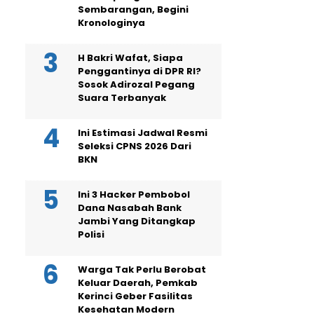
Sembarangan, Begini
Kronologinya
H Bakri Wafat, Siapa
Penggantinya di DPR RI?
Sosok Adirozal Pegang
Suara Terbanyak
Ini Estimasi Jadwal Resmi
Seleksi CPNS 2026 Dari
BKN
Ini 3 Hacker Pembobol
Dana Nasabah Bank
Jambi Yang Ditangkap
Polisi
Warga Tak Perlu Berobat
Keluar Daerah, Pemkab
Kerinci Geber Fasilitas
Kesehatan Modern