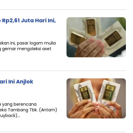
p2,61 Juta Hari Ini,
pekan ini, pasar logam mulia
 gemar mengoleksi aset
i Ini Anjlok
da yang berencana
Aneka Tambang Tbk. (Antam)
buyback)…