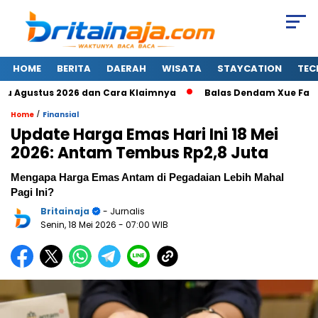
HOME
BERITA
DAERAH
WISATA
STAYCATION
TEC
gustus 2026 dan Cara Klaimnya
Balas Dendam Xue Fangfei 
/
Home
Finansial
Update Harga Emas Hari Ini 18 Mei
2026: Antam Tembus Rp2,8 Juta
Mengapa Harga Emas Antam di Pegadaian Lebih Mahal
Pagi Ini?
Britainaja
- Jurnalis
Senin, 18 Mei 2026
- 07:00 WIB