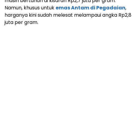
masih bertahan di kisaran Rp2,7 juta per gram.
Namun, khusus untuk
emas Antam di Pegadaian
,
harganya kini sudah melesat melampaui angka Rp2,8
juta per gram.