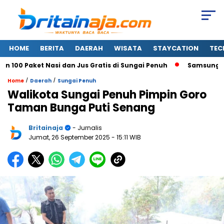
HOME
BERITA
DAERAH
WISATA
STAYCATION
TEC
0 Paket Nasi dan Jus Gratis di Sungai Penuh
Samsung Resmi
/
/
Home
Daerah
Sungai Penuh
Walikota Sungai Penuh Pimpin Goro
Taman Bunga Puti Senang
Britainaja
- Jurnalis
Jumat, 26 September 2025
- 15:11 WIB