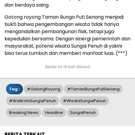
dan berdaya saing.
Gotong royong Taman Bunga Puti Senang menjadi
bukti bahwa pengembangan wisata tidak hanya
mengandalkan pembangunan fisik, tetapi juga
kepedulian bersama. Dengan sinergi pemerintah dan
masyarakat, potensi wisata Sungai Penuh di yakini
bisa terus tumbuh dan memberi manfaat luas. (***)
Berita ini 19 kali dibaca
Tag :
#GotongRoyong
#TamanBungaPutiSenang
#WaliKotaSungaiPenuh
#WisataSungaiPenuh
Breaking News
Headline
SungaiPenuh
BERITA TERKAIT