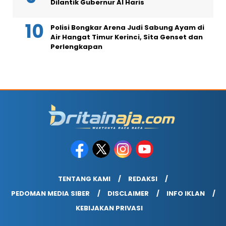
Dilantik Gubernur Al Haris
Polisi Bongkar Arena Judi Sabung Ayam di
Air Hangat Timur Kerinci, Sita Genset dan
Perlengkapan
TENTANG KAMI
REDAKSI
PEDOMAN MEDIA SIBER
DISCLAIMER
INFO IKLAN
KEBIJAKAN PRIVASI