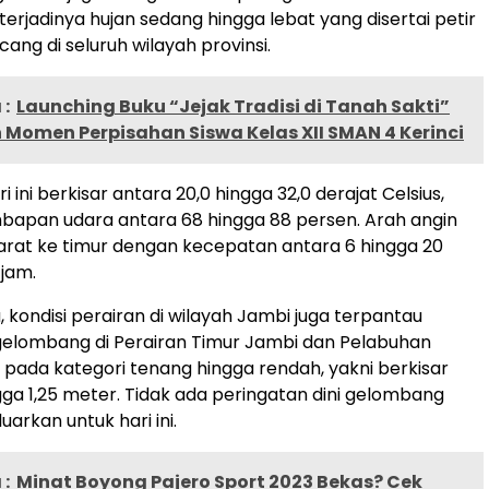
erjadinya hujan sedang hingga lebat yang disertai petir
ang di seluruh wilayah provinsi.
:
Launching Buku “Jejak Tradisi di Tanah Sakti”
Momen Perpisahan Siswa Kelas XII SMAN 4 Kerinci
i ini berkisar antara 20,0 hingga 32,0 derajat Celsius,
bapan udara antara 68 hingga 88 persen. Arah angin
barat ke timur dengan kecepatan antara 6 hingga 20
 jam.
 kondisi perairan di wilayah Jambi juga terpantau
gelombang di Perairan Timur Jambi dan Pelabuhan
pada kategori tenang hingga rendah, yakni berkisar
ngga 1,25 meter. Tidak ada peringatan dini gelombang
uarkan untuk hari ini.
:
Minat Boyong Pajero Sport 2023 Bekas? Cek