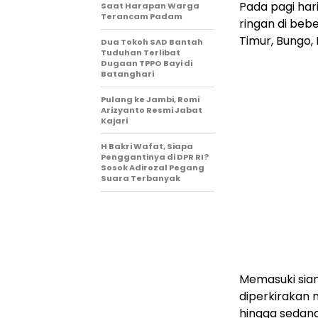
Pada pagi hari
Saat Harapan Warga
Terancam Padam
ringan di beb
Timur, Bungo, 
Dua Tokoh SAD Bantah
Tuduhan Terlibat
Dugaan TPPO Bayi di
Batanghari
Pulang ke Jambi, Romi
Arizyanto Resmi Jabat
Kajari
H Bakri Wafat, Siapa
Penggantinya di DPR RI?
Sosok Adirozal Pegang
Suara Terbanyak
Memasuki siang
diperkirakan
hingga sedang