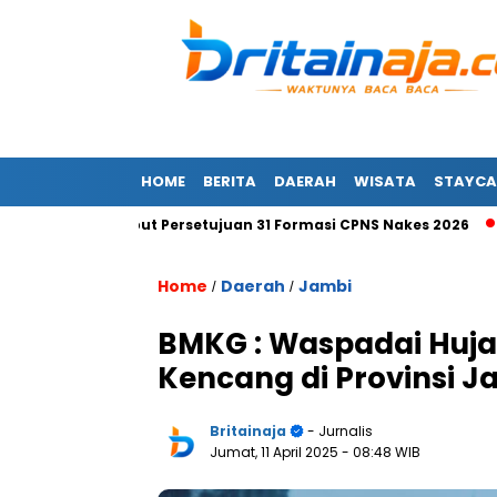
HOME
BERITA
DAERAH
WISATA
STAYCA
 Bola Kebut Persetujuan 31 Formasi CPNS Nakes 2026
Ini J
Home
Daerah
Jambi
/
/
BMKG : Waspadai Hujan
Kencang di Provinsi J
Britainaja
- Jurnalis
Jumat, 11 April 2025
- 08:48 WIB