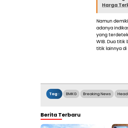
Harga Ter
Namun demikia
adanya indikas
yang terdeteks
WIB. Dua titi
titik lainnya 
Tag :
BMKG
Breaking News
Headl
Berita Terbaru