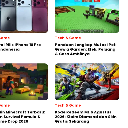
 Game
Tech & Game
al Rilis iPhone 18 Pro
Panduan Lengkap Mutasi Pet
 Indonesia
Grow a Garden: Efek, Peluang
& Cara Ambilnya
 Game
Tech & Game
in Minecraft Terbaru:
Kode Redeem ML 6 Agustus
 Survival Pemula &
2026: Klaim Diamond dan Skin
ame Drop 2026
Gratis Sekarang