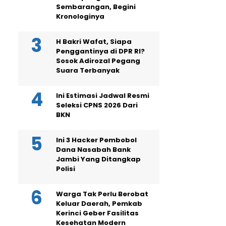
Sembarangan, Begini
Kronologinya
H Bakri Wafat, Siapa
Penggantinya di DPR RI?
Sosok Adirozal Pegang
Suara Terbanyak
Ini Estimasi Jadwal Resmi
Seleksi CPNS 2026 Dari
BKN
Ini 3 Hacker Pembobol
Dana Nasabah Bank
Jambi Yang Ditangkap
Polisi
Warga Tak Perlu Berobat
Keluar Daerah, Pemkab
Kerinci Geber Fasilitas
Kesehatan Modern