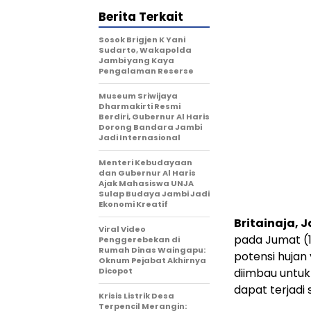
Berita Terkait
Sosok Brigjen K Yani
Sudarto, Wakapolda
Jambi yang Kaya
Pengalaman Reserse
Museum Sriwijaya
Dharmakirti Resmi
Berdiri, Gubernur Al Haris
Dorong Bandara Jambi
Jadi Internasional
Menteri Kebudayaan
dan Gubernur Al Haris
Ajak Mahasiswa UNJA
Sulap Budaya Jambi Jadi
Ekonomi Kreatif
Britainaja, 
Viral Video
pada Jumat (1
Penggerebekan di
Rumah Dinas Waingapu:
potensi hujan
Oknum Pejabat Akhirnya
Dicopot
diimbau untu
dapat terjadi 
Krisis Listrik Desa
Terpencil Merangin: