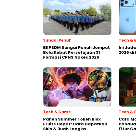
Sungai Penuh
Tech &
BKPSDM Sungai Penuh Jemput
Ini Jadw
Bola Kebut Persetujuan 31
2026 di
Formasi CPNS Nakes 2026
Tech & Game
Tech &
Panen Summer Token Blox
Cara Ma
Fruits Cepat: Cara Dapatkan
Panduan
Skin & Buah Langka
Fitur G