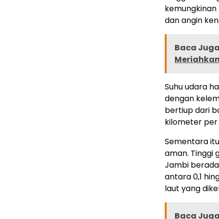
kemungkinan t
dan angin kenc
Baca Juga 
Meriahkan 
Suhu udara har
dengan kelem
bertiup dari 
kilometer per
Sementara itu,
aman. Tinggi 
Jambi berada 
antara 0,1 hi
laut yang dikel
Baca Juga 