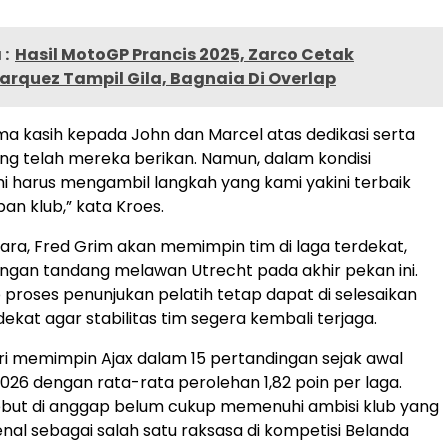
:
Hasil MotoGP Prancis 2025, Zarco Cetak
arquez Tampil Gila, Bagnaia Di Overlap
ma kasih kepada John dan Marcel atas dedikasi serta
ang telah mereka berikan. Namun, dalam kondisi
i harus mengambil langkah yang kami yakini terbaik
an klub,” kata Kroes.
ra, Fred Grim akan memimpin tim di laga terdekat,
ingan tandang melawan Utrecht pada akhir pekan ini.
 proses penunjukan pelatih tetap dapat di selesaikan
ekat agar stabilitas tim segera kembali terjaga.
iri memimpin Ajax dalam 15 pertandingan sejak awal
26 dengan rata-rata perolehan 1,82 poin per laga.
ebut di anggap belum cukup memenuhi ambisi klub yang
enal sebagai salah satu raksasa di kompetisi Belanda