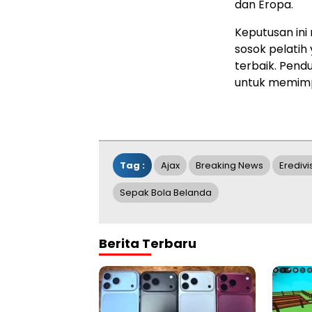
dan Eropa.
Keputusan ini
sosok pelati
terbaik. Pend
untuk memimpi
Tag :
Ajax
Breaking News
Eredivi
Sepak Bola Belanda
Berita Terbaru