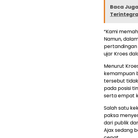
Baca Juga 
Terintegra
“Kami memah
Namun, dalam 
pertandingan
ujar Kroes da
Menurut Kroes
kemampuan ber
tersebut tidak
pada posisi ti
serta empat k
Salah satu ke
paksa menyera
dari publik d
Ajax sedang b
cepat.