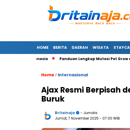
HOME
BERITA
DAERAH
WISATA
STAYCA
2026 di Indonesia
Panduan Lengkap Mutasi Pet Grow a Garden:
Home
Internasional
/
Ajax Resmi Berpisah d
Buruk
Britainaja
- Jurnalis
Jumat, 7 November 2025
- 07:00 WIB