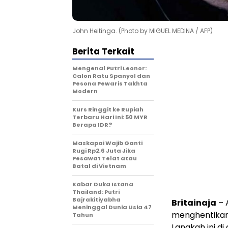
John Heitinga. (Photo by MIGUEL MEDINA / AFP)
Berita Terkait
Mengenal Putri Leonor:
Calon Ratu Spanyol dan
Pesona Pewaris Takhta
Modern
Kurs Ringgit ke Rupiah
Terbaru Hari Ini: 50 MYR
Berapa IDR?
Maskapai Wajib Ganti
Rugi Rp2,6 Juta Jika
Pesawat Telat atau
Batal di Vietnam
Kabar Duka Istana
Thailand: Putri
Bajrakitiyabha
Britainaja
– 
Meninggal Dunia Usia 47
menghentikan 
Tahun
Langkah ini d