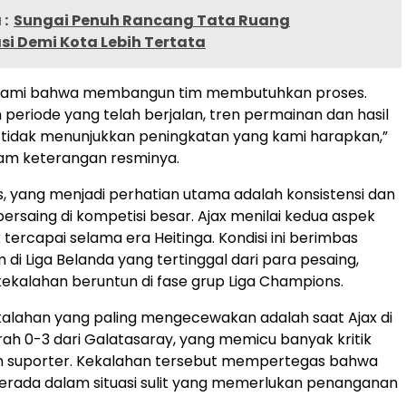
:
Sungai Penuh Rancang Tata Ruang
si Demi Kota Lebih Tertata
ami bahwa membangun tim membutuhkan proses.
periode yang telah berjalan, tren permainan dan hasil
 tidak menunjukkan peningkatan yang kami harapkan,”
lam keterangan resminya.
, yang menjadi perhatian utama adalah konsistensi dan
saing di kompetisi besar. Ajax menilai kedua aspek
 tercapai selama era Heitinga. Kondisi ini berimbas
m di Liga Belanda yang tertinggal dari para pesaing,
ekalahan beruntun di fase grup Liga Champions.
kalahan yang paling mengecewakan adalah saat Ajax di
h 0-3 dari Galatasaray, yang memicu banyak kritik
an suporter. Kekalahan tersebut mempertegas bahwa
erada dalam situasi sulit yang memerlukan penanganan