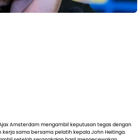
Ajax Amsterdam mengambil keputusan tegas dengan
kerja sama bersama pelatih kepala John Heitinga.
i ambil setelah serangkaian hasil mengecewakan,