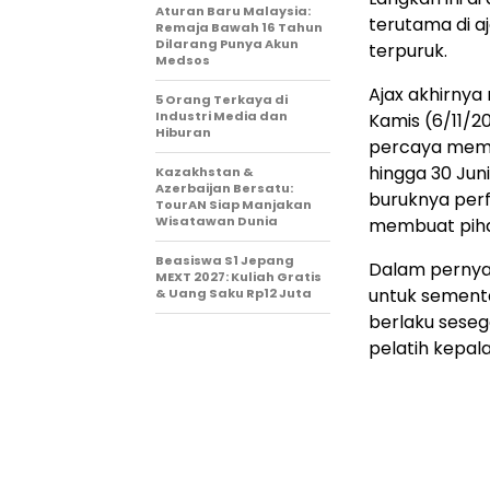
Aturan Baru Malaysia:
terutama di a
Remaja Bawah 16 Tahun
Dilarang Punya Akun
terpuruk.
Medsos
Ajax akhirn
5 Orang Terkaya di
Industri Media dan
Kamis (6/11/2
Hiburan
percaya memim
hingga 30 Jun
Kazakhstan &
Azerbaijan Bersatu:
buruknya per
TourAN Siap Manjakan
Wisatawan Dunia
membuat piha
Beasiswa S1 Jepang
Dalam pernyat
MEXT 2027: Kuliah Gratis
untuk sementar
& Uang Saku Rp12 Juta
berlaku seseg
pelatih kepal