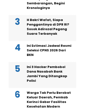
Sembarangan, Begini
Kronologinya
H Bakri Wafat, Siapa
Penggantinya di DPR RI?
Sosok Adirozal Pegang
Suara Terbanyak
Ini Estimasi Jadwal Resmi
Seleksi CPNS 2026 Dari
BKN
Ini 3 Hacker Pembobol
Dana Nasabah Bank
Jambi Yang Ditangkap
Polisi
Warga Tak Perlu Berobat
Keluar Daerah, Pemkab
Kerinci Geber Fasilitas
Kesehatan Modern