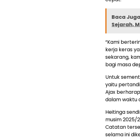
Baca Juga 
Sejarah, M
“Kami berteri
kerja keras y
sekarang, kam
bagi masa dep
Untuk sementa
yaitu pertand
Ajax berharap
dalam waktu d
Heitinga send
musim 2025/20
Catatan ters
selama ini dik