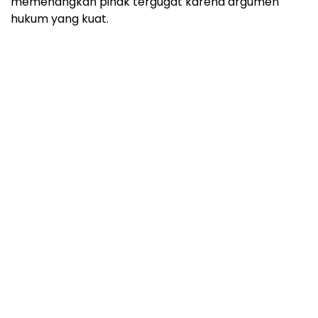
memenangkan pihak tergugat karena argumen
hukum yang kuat.