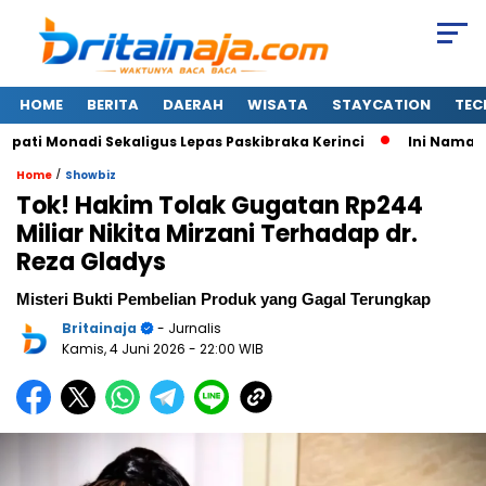
HOME
BERITA
DAERAH
WISATA
STAYCATION
TEC
i Monadi Sekaligus Lepas Paskibraka Kerinci
Ini Nama-nam
/
Home
Showbiz
Tok! Hakim Tolak Gugatan Rp244
Miliar Nikita Mirzani Terhadap dr.
Reza Gladys
Misteri Bukti Pembelian Produk yang Gagal Terungkap
Britainaja
- Jurnalis
Kamis, 4 Juni 2026
- 22:00 WIB