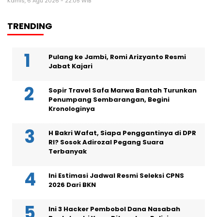
Kamis, 6 Agu 2026 - 22:05 WIB
TRENDING
Pulang ke Jambi, Romi Arizyanto Resmi
Jabat Kajari
Sopir Travel Safa Marwa Bantah Turunkan
Penumpang Sembarangan, Begini
Kronologinya
H Bakri Wafat, Siapa Penggantinya di DPR
RI? Sosok Adirozal Pegang Suara
Terbanyak
Ini Estimasi Jadwal Resmi Seleksi CPNS
2026 Dari BKN
Ini 3 Hacker Pembobol Dana Nasabah