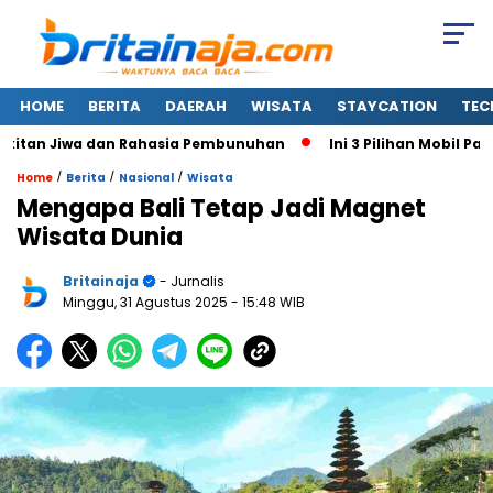
HOME
BERITA
DAERAH
WISATA
STAYCATION
TEC
tan Jiwa dan Rahasia Pembunuhan
Ini 3 Pilihan Mobil Paling
/
/
/
Home
Berita
Nasional
Wisata
Mengapa Bali Tetap Jadi Magnet
Wisata Dunia
Britainaja
- Jurnalis
Minggu, 31 Agustus 2025
- 15:48 WIB