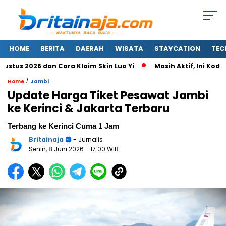
HOME
BERITA
DAERAH
WISATA
STAYCATION
TEC
s 2026 dan Cara Klaim Skin Luo Yi
Masih Aktif, Ini Kode Re
/
Home
Jambi
Update Harga Tiket Pesawat Jambi
ke Kerinci & Jakarta Terbaru
Terbang ke Kerinci Cuma 1 Jam
Britainaja
- Jurnalis
Senin, 8 Juni 2026
- 17:00 WIB