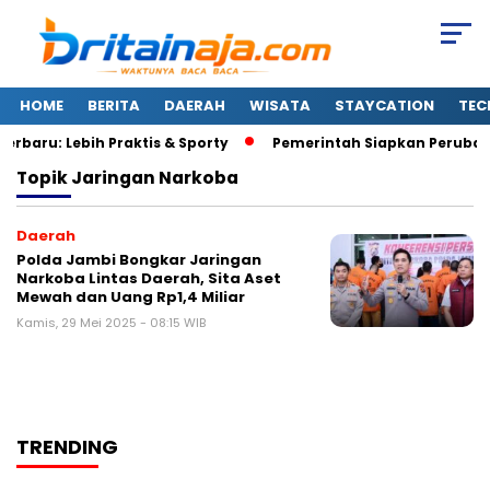
HOME
BERITA
DAERAH
WISATA
STAYCATION
TEC
erbaru: Lebih Praktis & Sporty
Pemerintah Siapkan Perubaha
Topik
Jaringan Narkoba
Daerah
Polda Jambi Bongkar Jaringan
Narkoba Lintas Daerah, Sita Aset
Mewah dan Uang Rp1,4 Miliar
Kamis, 29 Mei 2025 - 08:15 WIB
TRENDING