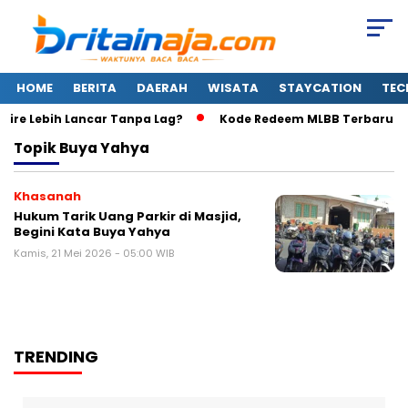
HOME
BERITA
DAERAH
WISATA
STAYCATION
TEC
 Fire Lebih Lancar Tanpa Lag?
Kode Redeem MLBB Terbaru Sabt
Topik
Buya Yahya
Khasanah
Hukum Tarik Uang Parkir di Masjid,
Begini Kata Buya Yahya
Kamis, 21 Mei 2026 - 05:00 WIB
TRENDING