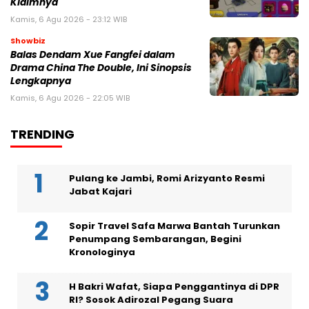
Klaimnya
Kamis, 6 Agu 2026 - 23:12 WIB
Showbiz
Balas Dendam Xue Fangfei dalam
Drama China The Double, Ini Sinopsis
Lengkapnya
Kamis, 6 Agu 2026 - 22:05 WIB
TRENDING
Pulang ke Jambi, Romi Arizyanto Resmi
Jabat Kajari
Sopir Travel Safa Marwa Bantah Turunkan
Penumpang Sembarangan, Begini
Kronologinya
H Bakri Wafat, Siapa Penggantinya di DPR
RI? Sosok Adirozal Pegang Suara