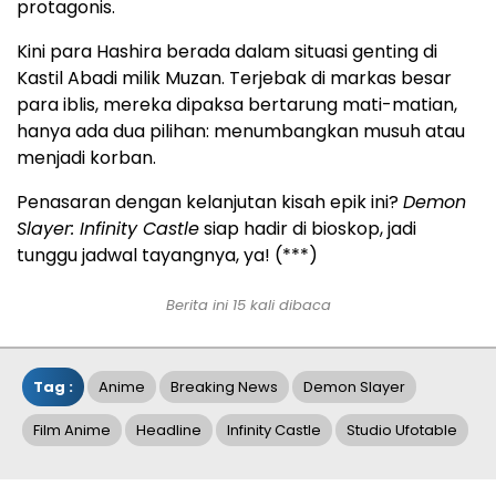
protagonis.
Kini para Hashira berada dalam situasi genting di
Kastil Abadi milik Muzan. Terjebak di markas besar
para iblis, mereka dipaksa bertarung mati-matian,
hanya ada dua pilihan: menumbangkan musuh atau
menjadi korban.
Penasaran dengan kelanjutan kisah epik ini?
Demon
Slayer: Infinity Castle
siap hadir di bioskop, jadi
tunggu jadwal tayangnya, ya! (***)
Berita ini 15 kali dibaca
Tag :
Anime
Breaking News
Demon Slayer
Film Anime
Headline
Infinity Castle
Studio Ufotable