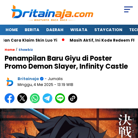
HOME
BERITA
DAERAH
WISATA
STAYCATION
TEC
Cara Klaim Skin Luo Yi
Masih Aktif, Ini Kode Redeem FF 7 A
/
Home
Showbiz
Penampilan Baru Giyu di Poster
Promo Demon Slayer, Infinity Castle
Britainaja
- Jurnalis
Minggu, 4 Mei 2025
- 13:19 WIB