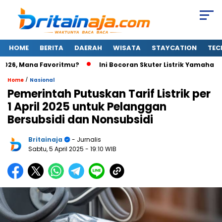
HOME
BERITA
DAERAH
WISATA
STAYCATION
TEC
2026, Mana Favoritmu?
Ini Bocoran Skuter Listrik Yamaha Terba
/
Home
Nasional
Pemerintah Putuskan Tarif Listrik per
1 April 2025 untuk Pelanggan
Bersubsidi dan Nonsubsidi
Britainaja
- Jurnalis
Sabtu, 5 April 2025
- 19:10 WIB