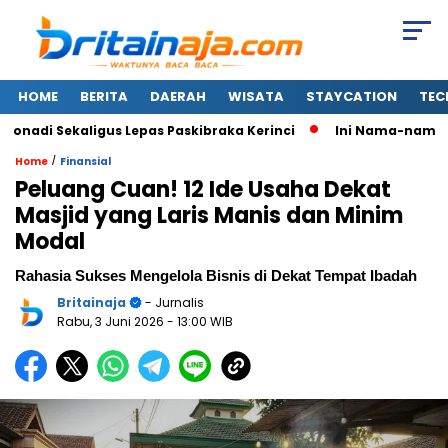
HOME
BERITA
DAERAH
WISATA
STAYCATION
TEC
i Sekaligus Lepas Paskibraka Kerinci
Ini Nama-nama 37 Ka
/
Home
Finansial
Peluang Cuan! 12 Ide Usaha Dekat
Masjid yang Laris Manis dan Minim
Modal
Rahasia Sukses Mengelola Bisnis di Dekat Tempat Ibadah
Britainaja
- Jurnalis
Rabu, 3 Juni 2026
- 13:00 WIB