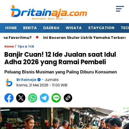
HOME
BERITA
DAERAH
WISATA
STAYCATION
TEC
 Favoritmu?
Ini Bocoran Skuter Listrik Yamaha Terbaru: Lebih 
/
Home
Tips & Trik
Banjir Cuan! 12 Ide Jualan saat Idul
Adha 2026 yang Ramai Pembeli
Peluang Bisnis Musiman yang Paling Diburu Konsumen
Britainaja
- Jurnalis
Kamis, 21 Mei 2026
- 11:00 WIB