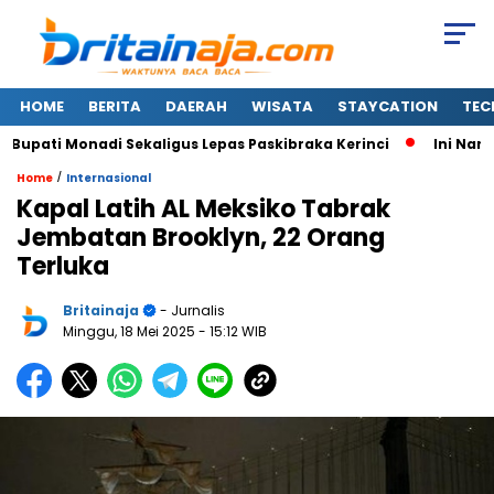
HOME
BERITA
DAERAH
WISATA
STAYCATION
TEC
pati Monadi Sekaligus Lepas Paskibraka Kerinci
Ini Nama-n
/
Home
Internasional
Kapal Latih AL Meksiko Tabrak
Jembatan Brooklyn, 22 Orang
Terluka
Britainaja
- Jurnalis
Minggu, 18 Mei 2025
- 15:12 WIB