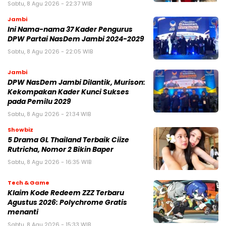
Sabtu, 8 Agu 2026 - 22:37 WIB
Jambi
Ini Nama-nama 37 Kader Pengurus
DPW Partai NasDem Jambi 2024-2029
Sabtu, 8 Agu 2026 - 22:05 WIB
Jambi
DPW NasDem Jambi Dilantik, Murison:
Kekompakan Kader Kunci Sukses
pada Pemilu 2029
Sabtu, 8 Agu 2026 - 21:34 WIB
Showbiz
5 Drama GL Thailand Terbaik Ciize
Rutricha, Nomor 2 Bikin Baper
Sabtu, 8 Agu 2026 - 16:35 WIB
Tech & Game
Klaim Kode Redeem ZZZ Terbaru
Agustus 2026: Polychrome Gratis
menanti
Sabtu, 8 Agu 2026 - 15:33 WIB