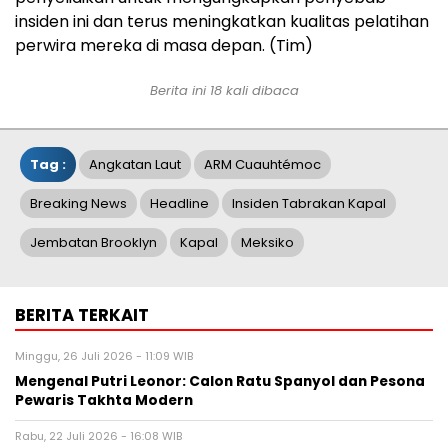
insiden ini dan terus meningkatkan kualitas pelatihan
perwira mereka di masa depan. (Tim)
Berita ini 18 kali dibaca
Tag :
Angkatan Laut
ARM Cuauhtémoc
Breaking News
Headline
Insiden Tabrakan Kapal
Jembatan Brooklyn
Kapal
Meksiko
BERITA TERKAIT
Minggu, 26 Juli 2026 - 11:09 WIB
Mengenal Putri Leonor: Calon Ratu Spanyol dan Pesona
Pewaris Takhta Modern
Rabu, 22 Juli 2026 - 16:08 WIB