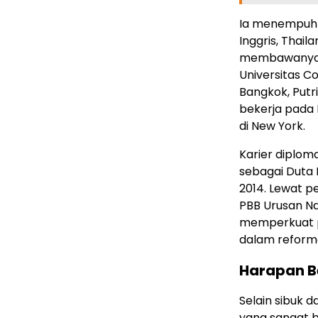
Ia menempuh 
Inggris, Thail
membawanya m
Universitas C
Bangkok, Put
bekerja pada 
di New York.
Karier diplom
sebagai Duta 
2014. Lewat pe
PBB Urusan N
memperkuat p
dalam reforma
Harapan Be
Selain sibuk 
yang sangat b