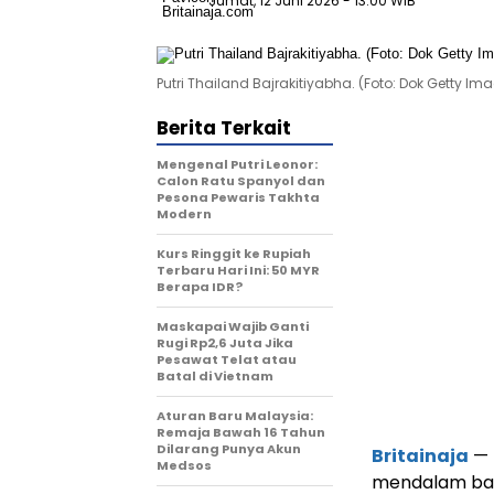
Jumat, 12 Juni 2026
- 13:00 WIB
Putri Thailand Bajrakitiyabha. (Foto: Dok Getty Ima
Berita Terkait
Mengenal Putri Leonor:
Calon Ratu Spanyol dan
Pesona Pewaris Takhta
Modern
Kurs Ringgit ke Rupiah
Terbaru Hari Ini: 50 MYR
Berapa IDR?
Maskapai Wajib Ganti
Rugi Rp2,6 Juta Jika
Pesawat Telat atau
Batal di Vietnam
Aturan Baru Malaysia:
Remaja Bawah 16 Tahun
Dilarang Punya Akun
Britainaja
— 
Medsos
mendalam bagi