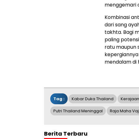
menggemari ol
Kombinasi an
dari sang ayah
takhta. Bagi 
paling potens
ratu maupun s
kepergiannya
mendalam di h
Tag :
Kabar Duka Thailand
Kerajaan
Putri Thailand Meninggal
Raja Maha Vaj
Berita Terbaru