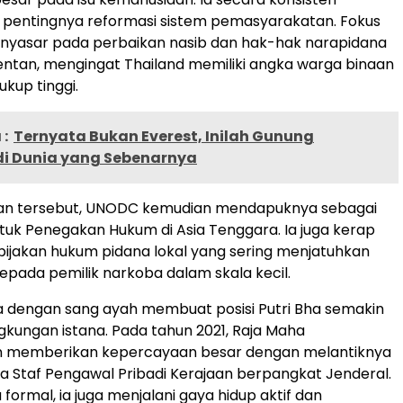
pentingnya reformasi sistem pemasyarakatan. Fokus
yasar pada perbaikan nasib dan hak-hak narapidana
ntan, mengingat Thailand memiliki angka warga binaan
kup tinggi.
:
Ternyata Bukan Everest, Inilah Gunung
 di Dunia yang Sebenarnya
ian tersebut, UNODC kemudian mendapuknya sebagai
tuk Penegakan Hukum di Asia Tenggara. Ia juga kerap
bijakan hukum pidana lokal yang sering menjatuhkan
kepada pemilik narkoba dalam skala kecil.
 dengan sang ayah membuat posisi Putri Bha semakin
ingkungan istana. Pada tahun 2021, Raja Maha
rn memberikan kepercayaan besar dengan melantiknya
a Staf Pengawal Pribadi Kerajaan berpangkat Jenderal.
 formal, ia juga menjalani gaya hidup aktif dan