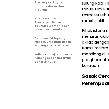
5 Orang Terkaya di
sulung Raja T
Industri Media dan
tahun. Biro 
Hiburan
resmi tersebut
Kazakhstan &
rumah sakit se
Azerbaijan Bersatu:
TourAN Siap Manjakan
Wisatawan Dunia
Pihak istana 
menurun akiba
Beasiswa S1 Jepang
akrab dengan 
MEXT 2027: Kuliah Gratis
& Uang Saku Rp12 Juta
Kamis malam.
mendiang di 
Polisi Seoul Ajukan Surat
Penangkapan Bos HYBE
penghormatan
Bang Si-hyuk
kerajaan.
Sosok Cer
Perempua