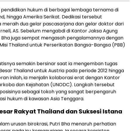
pendidikan hukum di berbagai lembaga ternama di
and, hingga Amerika Serikat. Dedikasi tersebut
eraih dua gelar pascasarjana dan gelar doktor dari
ornell, AS. Sebelum mengabdi di Kantor Jaksa Agung
ri Bha juga sempat mengasah pengalamannya dengan
Misi Thailand untuk Perserikatan Bangsa-Bangsa (PBB)
atisnya semakin bersinar saat ia mengemban tugas
Besar Thailand untuk Austria pada periode 2012 hingga
ran inilah, ia menjalin kolaborasi erat dengan Kantor
arkoba dan Kejahatan (UNODC). Langkah tersebut
osisinya sebagai tokoh yang sangat berpengaruh
si hukum di kawasan Asia Tenggara.
sar Rakyat Thailand dan Suksesi Istana
dalam urusan birokrasi, Putri Bha menaruh perhatian
esar pada isu kemanusiaan. Ia secara konsisten