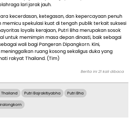
ahraga lari jarak jauh.
tara kecerdasan, ketegasan, dan kepercayaan penuh
 memicu spekulasi kuat di tengah publik terkait suksesi
mayoritas loyalis kerajaan, Putri Bha merupakan sosok
ial untuk memimpin masa depan dinasti, baik sebagai
ebagai wali bagi Pangeran Dipangkorn. Kini,
 meninggalkan ruang kosong sekaligus duka yang
ati rakyat Thailand. (Tim)
Berita ini 21 kali dibaca
 Thailand
Putri Bajrakitiyabha
Putri Bha
iralongkorn