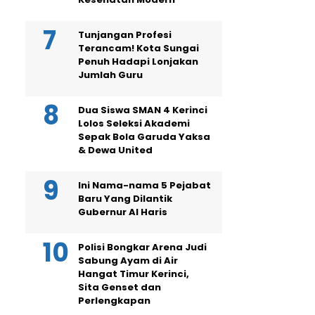
Tunjangan Profesi
Terancam! Kota Sungai
Penuh Hadapi Lonjakan
Jumlah Guru
Dua Siswa SMAN 4 Kerinci
Lolos Seleksi Akademi
Sepak Bola Garuda Yaksa
& Dewa United
Ini Nama-nama 5 Pejabat
Baru Yang Dilantik
Gubernur Al Haris
Polisi Bongkar Arena Judi
Sabung Ayam di Air
Hangat Timur Kerinci,
Sita Genset dan
Perlengkapan