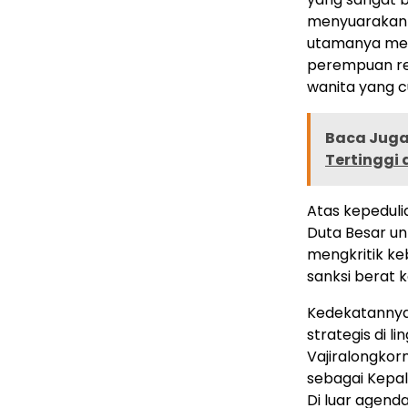
menyuarakan 
utamanya men
perempuan re
wanita yang cu
Baca Juga 
Tertinggi
Atas kepedul
Duta Besar un
mengkritik ke
sanksi berat 
Kedekatannya
strategis di l
Vajiralongko
sebagai Kepal
Di luar agenda