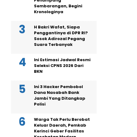
Penumpang
Sembarangan, Begini
Kronologinya
H Bakri Wafat, Siapa
Penggantinya di DPR RI?
Sosok Adirozal Pegang
Suara Terbanyak
Ini Estimasi Jadwal Resmi
Seleksi CPNS 2026 Dari
BKN
Ini 3 Hacker Pembobol
Dana Nasabah Bank
Jambi Yang Ditangkap
Polisi
Warga Tak Perlu Berobat
Keluar Daerah, Pemkab
Kerinci Geber Fasilitas
Kesehatan Modern