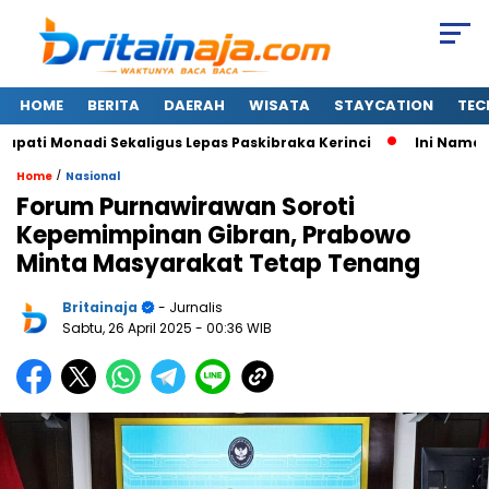
HOME
BERITA
DAERAH
WISATA
STAYCATION
TEC
ti Monadi Sekaligus Lepas Paskibraka Kerinci
Ini Nama-nam
/
Home
Nasional
Forum Purnawirawan Soroti
Kepemimpinan Gibran, Prabowo
Minta Masyarakat Tetap Tenang
Britainaja
- Jurnalis
Sabtu, 26 April 2025
- 00:36 WIB