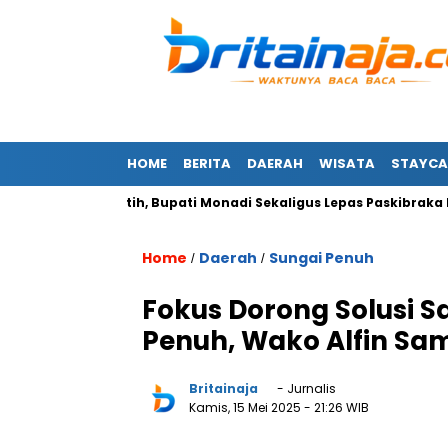
HOME
BERITA
DAERAH
WISATA
STAYCA
ra Merah Putih, Bupati Monadi Sekaligus Lepas Paskibraka Keri
Home
Daerah
Sungai Penuh
/
/
Fokus Dorong Solusi S
Penuh, Wako Alfin Sa
Britainaja
- Jurnalis
Kamis, 15 Mei 2025
- 21:26 WIB