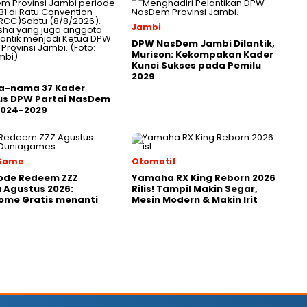
Jambi
DPW NasDem Jambi Dilantik,
Murison: Kekompakan Kader
Kunci Sukses pada Pemilu
2029
ma-nama 37 Kader
us DPW Partai NasDem
2024-2029
 Game
Otomotif
ode Redeem ZZZ
Yamaha RX King Reborn 2026
 Agustus 2026:
Rilis! Tampil Makin Segar,
ome Gratis menanti
Mesin Modern & Makin Irit