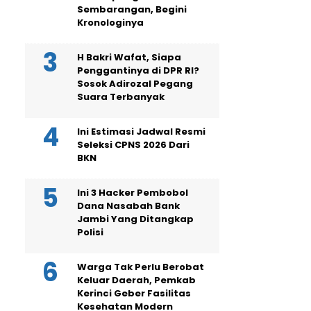
Sembarangan, Begini
Kronologinya
H Bakri Wafat, Siapa
Penggantinya di DPR RI?
Sosok Adirozal Pegang
Suara Terbanyak
Ini Estimasi Jadwal Resmi
Seleksi CPNS 2026 Dari
BKN
Ini 3 Hacker Pembobol
Dana Nasabah Bank
Jambi Yang Ditangkap
Polisi
Warga Tak Perlu Berobat
Keluar Daerah, Pemkab
Kerinci Geber Fasilitas
Kesehatan Modern