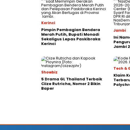
Kerinci
Pimpin Pembagian Bendera
Jambi
Merah Putih, Bupati Monadi
Ini Na
Sekaligus Lepas Paskibraka
Pengur
Kerinci
Jambi 
Tech &
Showbiz
Klaim K
5 Drama GL Thailand Terbaik
Terbaru
Ciize Rutricha, Nomor 2 Bikin
Polychr
Baper