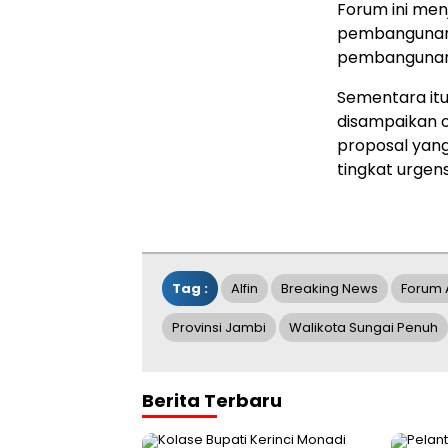
Forum ini men
pembangunan 
pembangunan i
Sementara itu
disampaikan 
proposal yang
tingkat urgen
Tag :
Alfin
Breaking News
Forum 
Provinsi Jambi
Walikota Sungai Penuh
Berita Terbaru