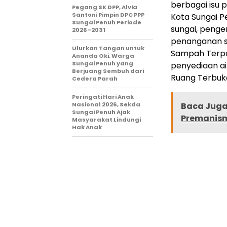
berbagai isu 
Pegang SK DPP, Alvia
Santoni Pimpin DPC PPP
Kota Sungai P
Sungai Penuh Periode
sungai, penge
2026–2031
penanganan 
Ulurkan Tangan untuk
Sampah Terpad
Ananda Oki, Warga
Sungai Penuh yang
penyediaan a
Berjuang Sembuh dari
Ruang Terbuka
Cedera Parah
Peringati Hari Anak
Nasional 2026, Sekda
Baca Juga 
Sungai Penuh Ajak
Premanisme
Masyarakat Lindungi
Hak Anak