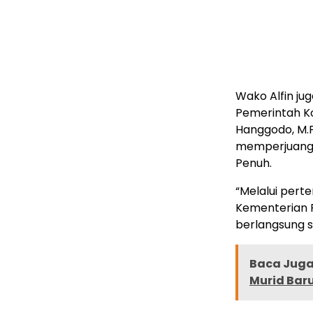
Wako Alfin ju
Pemerintah Ko
Hanggodo, M.P
memperjuangk
Penuh.
“Melalui pert
Kementerian 
berlangsung s
Baca Juga 
Murid Ba