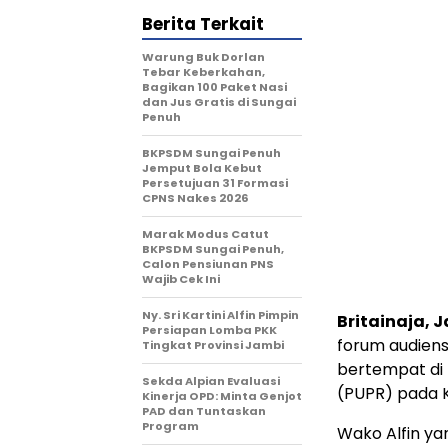
Berita Terkait
Warung Buk Dorlan
Tebar Keberkahan,
Bagikan 100 Paket Nasi
dan Jus Gratis di Sungai
Penuh
BKPSDM Sungai Penuh
Jemput Bola Kebut
Persetujuan 31 Formasi
CPNS Nakes 2026
Marak Modus Catut
BKPSDM Sungai Penuh,
Calon Pensiunan PNS
Wajib Cek Ini
Ny. Sri Kartini Alfin Pimpin
Britainaja, 
Persiapan Lomba PKK
forum audiens
Tingkat Provinsi Jambi
bertempat di
Sekda Alpian Evaluasi
(PUPR) pada K
Kinerja OPD: Minta Genjot
PAD dan Tuntaskan
Program
Wako Alfin y