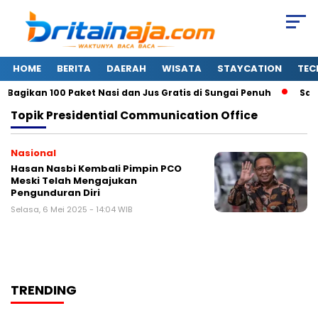
HOME
BERITA
DAERAH
WISATA
STAYCATION
TEC
agikan 100 Paket Nasi dan Jus Gratis di Sungai Penuh
Sams
Topik
Presidential Communication Office
Nasional
Hasan Nasbi Kembali Pimpin PCO
Meski Telah Mengajukan
Pengunduran Diri
Selasa, 6 Mei 2025 - 14:04 WIB
TRENDING