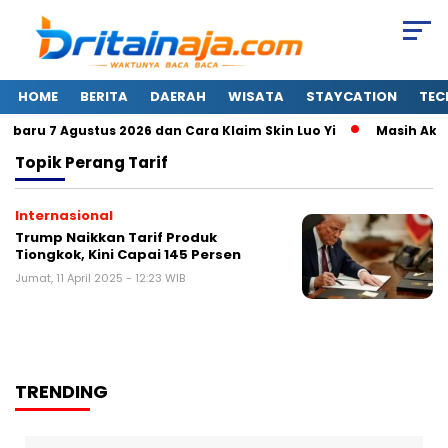
HOME
BERITA
DAERAH
WISATA
STAYCATION
TEC
aru 7 Agustus 2026 dan Cara Klaim Skin Luo Yi
Masih Aktif
Topik
Perang Tarif
Internasional
Trump Naikkan Tarif Produk
Tiongkok, Kini Capai 145 Persen
Jumat, 11 April 2025 - 12:23 WIB
TRENDING