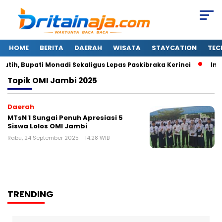
HOME
BERITA
DAERAH
WISATA
STAYCATION
TEC
ih, Bupati Monadi Sekaligus Lepas Paskibraka Kerinci
Ini
Topik
OMI Jambi 2025
Daerah
MTsN 1 Sungai Penuh Apresiasi 5
Siswa Lolos OMI Jambi
Rabu, 24 September 2025 - 14:28 WIB
TRENDING