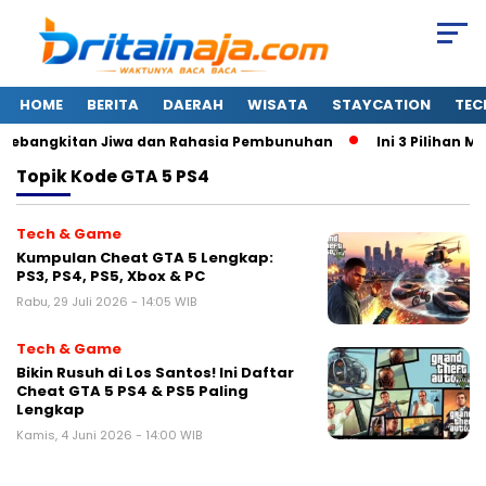
HOME
BERITA
DAERAH
WISATA
STAYCATION
TEC
i Kebangkitan Jiwa dan Rahasia Pembunuhan
Ini 3 Pilihan Mo
Topik
Kode GTA 5 PS4
Tech & Game
Kumpulan Cheat GTA 5 Lengkap:
PS3, PS4, PS5, Xbox & PC
Rabu, 29 Juli 2026 - 14:05 WIB
Tech & Game
Bikin Rusuh di Los Santos! Ini Daftar
Cheat GTA 5 PS4 & PS5 Paling
Lengkap
Kamis, 4 Juni 2026 - 14:00 WIB