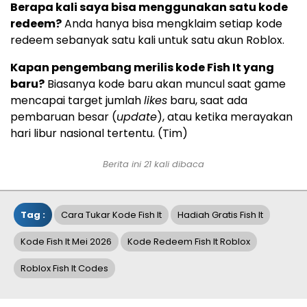
Berapa kali saya bisa menggunakan satu kode
redeem?
Anda hanya bisa mengklaim setiap kode
redeem sebanyak satu kali untuk satu akun Roblox.
Kapan pengembang merilis kode Fish It yang
baru?
Biasanya kode baru akan muncul saat game
mencapai target jumlah
likes
baru, saat ada
pembaruan besar (
update
), atau ketika merayakan
hari libur nasional tertentu. (Tim)
Berita ini 21 kali dibaca
Tag :
Cara Tukar Kode Fish It
Hadiah Gratis Fish It
Kode Fish It Mei 2026
Kode Redeem Fish It Roblox
Roblox Fish It Codes