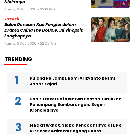
Klaimnya
Kamis, 6 Agu 2026 - 23:12 WIB
Showbiz
Balas Dendam Xue Fangfei dalam
Drama China The Double, Ini Sinopsis
Lengkapnya
Kamis, 6 Agu 2026 - 22:05 WIB
TRENDING
Pulang ke Jambi, Romi Arizyanto Resmi
Jabat Kajari
Sopir Travel Safa Marwa Bantah Turunkan
Penumpang Sembarangan, Begini
Kronologinya
H Bakri Wafat, Siapa Penggantinya di DPR
RI? Sosok Adirozal Pegang Suara