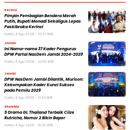
Kerinci
Pimpin Pembagian Bendera Merah
Putih, Bupati Monadi Sekaligus Lepas
Paskibraka Kerinci
Sabtu, 8 Agu 2026 - 22:37 WIB
Jambi
Ini Nama-nama 37 Kader Pengurus
DPW Partai NasDem Jambi 2024-2029
Sabtu, 8 Agu 2026 - 22:05 WIB
Jambi
DPW NasDem Jambi Dilantik, Murison:
Kekompakan Kader Kunci Sukses
pada Pemilu 2029
Sabtu, 8 Agu 2026 - 21:34 WIB
Showbiz
5 Drama GL Thailand Terbaik Ciize
Rutricha, Nomor 2 Bikin Baper
Sabtu, 8 Agu 2026 - 16:35 WIB