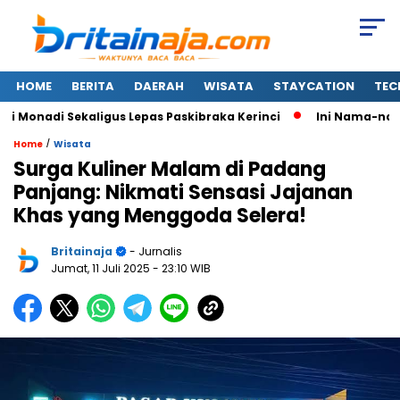
HOME
BERITA
DAERAH
WISATA
STAYCATION
TEC
nadi Sekaligus Lepas Paskibraka Kerinci
Ini Nama-nama 37
/
Home
Wisata
Surga Kuliner Malam di Padang
Panjang: Nikmati Sensasi Jajanan
Khas yang Menggoda Selera!
Britainaja
- Jurnalis
Jumat, 11 Juli 2025
- 23:10 WIB