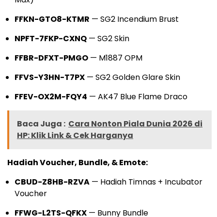
FFKN-GTO8-KTMR
— SG2 Incendium Brust
NPFT-7FKP-CXNQ
— SG2 Skin
FFBR-DFXT-PMGO
— M1887 OPM
FFVS-Y3HN-T7PX
— SG2 Golden Glare Skin
FFEV-OX2M-FQY4
— AK47 Blue Flame Draco
Baca Juga :
Cara Nonton Piala Dunia 2026 di
HP: Klik Link & Cek Harganya
Hadiah Voucher, Bundle, & Emote:
CBUD-Z8HB-RZVA
— Hadiah Timnas + Incubator
Voucher
FFWG-L2TS-QFKX
— Bunny Bundle