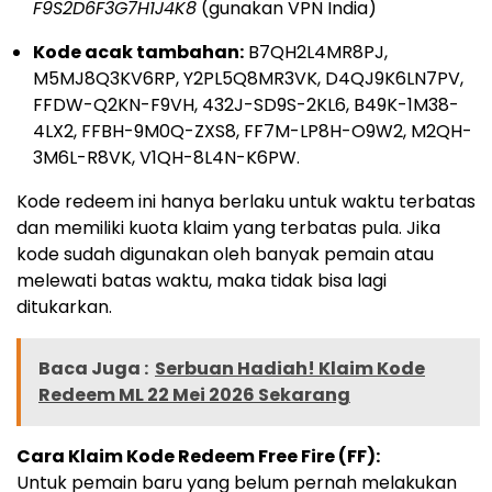
F9S2D6F3G7H1J4K8
(gunakan VPN India)
Kode acak tambahan:
B7QH2L4MR8PJ,
M5MJ8Q3KV6RP, Y2PL5Q8MR3VK, D4QJ9K6LN7PV,
FFDW-Q2KN-F9VH, 432J-SD9S-2KL6, B49K-1M38-
4LX2, FFBH-9M0Q-ZXS8, FF7M-LP8H-O9W2, M2QH-
3M6L-R8VK, V1QH-8L4N-K6PW.
Kode redeem ini hanya berlaku untuk waktu terbatas
dan memiliki kuota klaim yang terbatas pula. Jika
kode sudah digunakan oleh banyak pemain atau
melewati batas waktu, maka tidak bisa lagi
ditukarkan.
Baca Juga :
Serbuan Hadiah! Klaim Kode
Redeem ML 22 Mei 2026 Sekarang
Cara Klaim Kode Redeem Free Fire (FF):
Untuk pemain baru yang belum pernah melakukan