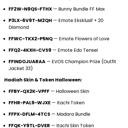
FF2W-N9QS-FTHX
— Bunny Bundle FF Max
P3LX-6V9T-M2QH
— Emote Eksklusif + 20
Diamond
FFWC-TKX2-P5NQ
— Emote Flowers of Love
FFQ2-4KXH-CVS9
— Emote Edo Tensei
FFINDOJUARAA
— EVOS Champion Prize (Outfit
Jacket 33)
Hadiah Skin & Token Halloween:
FFBY-QX2K-VPFF
— Halloween Skin
FFHR-PAL9-WJXE
— Itachi Token
FFPX-DFLM-4TCS
— Madara Bundle
FFQK-Y9TL-DVER
— Itachi Skin Token