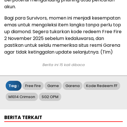
akun.
Bagi para Survivors, momen ini menjadi kesempatan
emas untuk mengoleksi item langka tanpa perlu top
up diamond. Segera tukarkan kode redeem Free Fire
2 November 2025 sebelum kedaluwarsa, dan
pastikan untuk selalu memeriksa situs resmi Garena
agar tidak ketinggalan update selanjutnya. (Tim)
Berita ini 15 kali dibaca
Tag :
Free Fire
Game
Garena
Kode Redeem FF
M1014 Crimson
SG2 OPM
BERITA TERKAIT