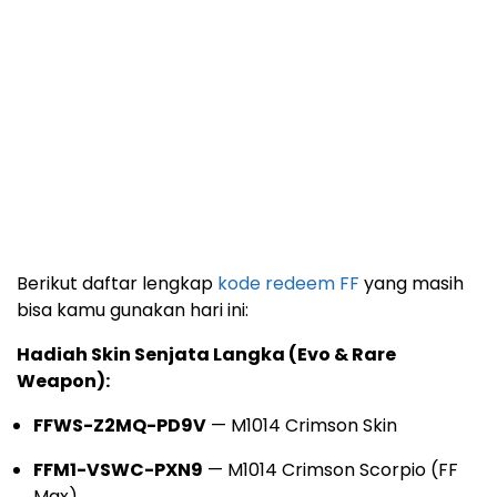
Berikut daftar lengkap
kode redeem FF
yang masih
bisa kamu gunakan hari ini:
Hadiah Skin Senjata Langka (Evo & Rare
Weapon):
FFWS-Z2MQ-PD9V
— M1014 Crimson Skin
FFM1-VSWC-PXN9
— M1014 Crimson Scorpio (FF
Max)