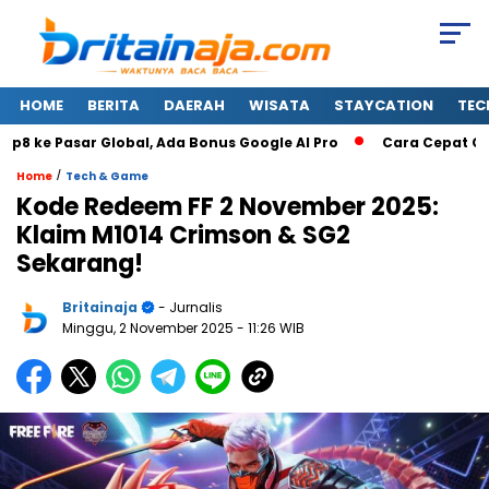
HOME
BERITA
DAERAH
WISATA
STAYCATION
TEC
ke Pasar Global, Ada Bonus Google AI Pro
Cara Cepat Cek H
/
Home
Tech & Game
Kode Redeem FF 2 November 2025:
Klaim M1014 Crimson & SG2
Sekarang!
Britainaja
- Jurnalis
Minggu, 2 November 2025
- 11:26 WIB