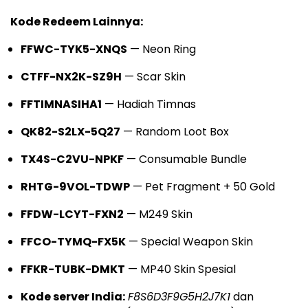
Kode Redeem Lainnya:
FFWC-TYK5-XNQS
— Neon Ring
CTFF-NX2K-SZ9H
— Scar Skin
FFTIMNASIHA1
— Hadiah Timnas
QK82-S2LX-5Q27
— Random Loot Box
TX4S-C2VU-NPKF
— Consumable Bundle
RHTG-9VOL-TDWP
— Pet Fragment + 50 Gold
FFDW-LCYT-FXN2
— M249 Skin
FFCO-TYMQ-FX5K
— Special Weapon Skin
FFKR-TUBK-DMKT
— MP40 Skin Spesial
Kode server India:
F8S6D3F9G5H2J7K1
dan