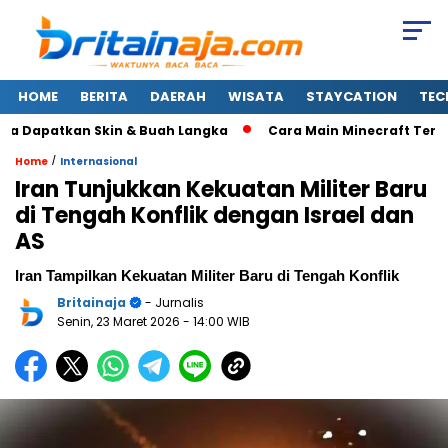
HOME
BERITA
DAERAH
WISATA
STAYCATION
TEC
Dapatkan Skin & Buah Langka
Cara Main Minecraft Terbaru:
/
Home
Internasional
Iran Tunjukkan Kekuatan Militer Baru
di Tengah Konflik dengan Israel dan
AS
Iran Tampilkan Kekuatan Militer Baru di Tengah Konflik
Britainaja
- Jurnalis
Senin, 23 Maret 2026
- 14:00 WIB