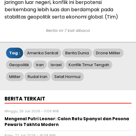
jaringan luar negeri, konflik ini berpotensi
berkembang lebih luas dan berdampak pada
stabilitas geopolitik serta ekonomi global. (Tim)
Berita ini 7 kali dibaca
Tag :
Amerika Serikat
Berita Dunia
Drone Militer
Geopolitik
Iran
Israel
Konflik Timur Tengah
Militer
Rudal Iran
Selat Hormuz
BERITA TERKAIT
Minggu, 26 Juli 2026 - 11:09 WIB
Mengenal Putri Leonor: Calon Ratu Spanyol dan Pesona
Pewaris Takhta Modern
Rabu, 22 Juli 2026 - 16:08 WIB