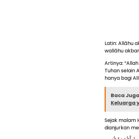
Latin: Allāhu a
wallāhu akbar,
Artinya: “Alla
Tuhan selain A
hanya bagi All
Baca Juga 
Keluarga 
Sejak malam Id
dianjurkan me