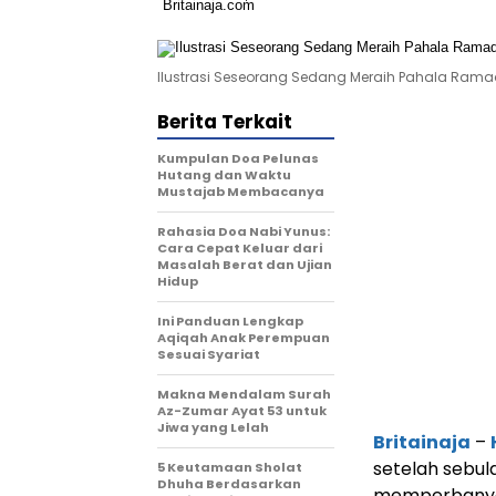
Ilustrasi Seseorang Sedang Meraih Pahala Ram
Berita Terkait
Kumpulan Doa Pelunas
Hutang dan Waktu
Mustajab Membacanya
Rahasia Doa Nabi Yunus:
Cara Cepat Keluar dari
Masalah Berat dan Ujian
Hidup
Ini Panduan Lengkap
Aqiqah Anak Perempuan
Sesuai Syariat
Makna Mendalam Surah
Az-Zumar Ayat 53 untuk
Jiwa yang Lelah
Britainaja
–
setelah sebul
5 Keutamaan Sholat
Dhuha Berdasarkan
memperbanyak