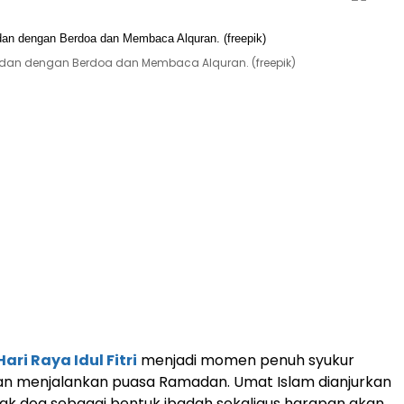
adan dengan Berdoa dan Membaca Alquran. (freepik)
Hari Raya Idul Fitri
menjadi momen penuh syukur
an menjalankan puasa Ramadan. Umat Islam dianjurkan
 doa sebagai bentuk ibadah sekaligus harapan akan