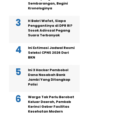
Sembarangan, Begini
Kronologinya
H Bakri Wafat, Siapa
Penggantinya di DPR RI?
Sosok Adirozal Pegang
Suara Terbanyak
Ini Estimasi Jadwal Resmi
Seleksi CPNS 2026 Dari
BKN
Ini 3 Hacker Pembobol
Dana Nasabah Bank
Jambi Yang Ditangkap
Polisi
Warga Tak Perlu Berobat
Keluar Daerah, Pemkab
Kerinci Geber Fasilitas
Kesehatan Modern