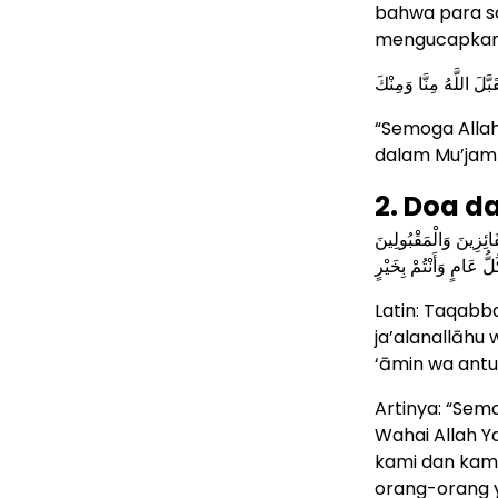
bahwa para sa
mengucapkan
قَبَّلَ اللَّهُ مِنَّا وَمِنْكَ
“Semoga Alla
dalam Mu’jam 
2. Doa d
ْفَائِزِينَ وَالْمَقْبُولِينَ
لُّ عَامٍ وَأَنْتُمْ بِخَيْرٍ
Latin: Taqabb
ja’alanallāhu 
‘āmin wa antu
Artinya: “Sem
Wahai Allah Y
kami dan kamu
orang-orang 