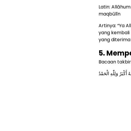
Latin: Allāhum
maqbūlīn
Artinya: “Ya A
yang kembali
yang diterima
5. Memp
Bacaan takbir
ُ أَكْبَرُ وَلِلّٰهِ الْحَمْدُ