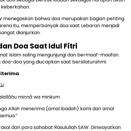
 keberkahan.
AW menegaskan bahwa doa merupakan bagian penting
Karena itu, memperbanyak doa saat Lebaran menjadi
angat dianjurkan.
an Doa Saat Idul Fitri
 umat Islam saling mengunjungi dan bermaaf-maafan.
h doa-doa yang diucapkan saat bersilaturahmi:
Diterima
تَقَ
balallāhu minnā wa minkum
oga Allah menerima (amal ibadah) kami dan amal
 semua.”
rasal dari para sahabat Rasulullah SAW. Diriwayatkan