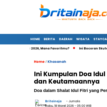
HOME
BERITA
DAERAH
WISATA
STAYCA
rit BBM di GIIAS 2026, Mana Favoritmu?
Ini Bocoran Skuter List
Home
Khasanah
/
Ini Kumpulan Doa Idul
dan Keutamaannya
Doa dalam Shalat Idul Fitri yang Pe
Britainaja
- Jurnalis
Rabu, 18 Maret 2026
- 05:00 WIB