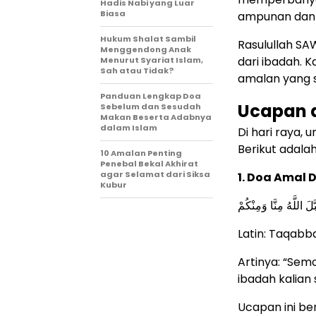
Hadis Nabi yang Luar
Biasa
ampunan dan
Hukum Shalat Sambil
Rasulullah S
Menggendong Anak
dari ibadah. 
Menurut Syariat Islam,
Sah atau Tidak?
amalan yang s
Panduan Lengkap Doa
Ucapan d
Sebelum dan Sesudah
Makan Beserta Adabnya
dalam Islam
Di hari raya,
Berikut adala
10 Amalan Penting
Penebal Bekal Akhirat
agar Selamat dari Siksa
1. Doa Amal 
Kubur
بَّلَ اللَّهُ مِنَّا وَمِنْكُمْ
Latin: Taqab
Artinya: “Sem
ibadah kalian
Ucapan ini be