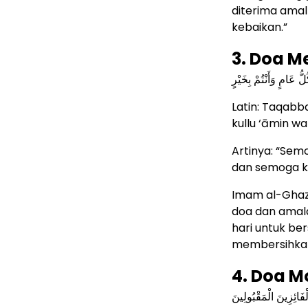
diterima ama
kebaikan.”
3. Doa 
ُّ عَامٍ وَأَنْتُمْ بِخَيْرٍ
Latin: Taqab
kullu ‘āmin wa
Artinya: “Sem
dan semoga ki
Imam al-Ghaza
doa dan amala
hari untuk be
membersihkan
4. Doa M
الْفَائِزِينَ الْمَقْبُولِينَ