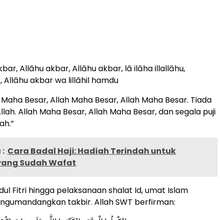
kbar, Allāhu akbar, Allāhu akbar, lā ilāha illallāhu,
 Allāhu akbar wa lillāhil hamdu
h Maha Besar, Allah Maha Besar, Allah Maha Besar. Tiada
llah. Allah Maha Besar, Allah Maha Besar, dan segala puji
ah.”
:
Cara Badal Haji: Hadiah Terindah untuk
yang Sudah Wafat
ul Fitri hingga pelaksanaan shalat Id, umat Islam
ngumandangkan takbir. Allah SWT berfirman: