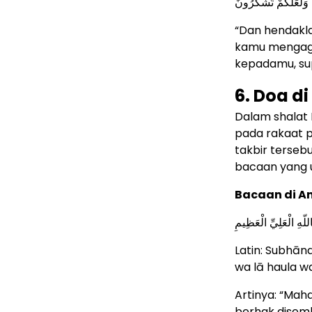
مْ وَلَعَلَّكُمْ تَشْكُرُونَ
“Dan hendakl
kamu mengagu
kepadamu, sup
6. Doa di
Dalam shalat I
pada rakaat p
takbir terseb
bacaan yang 
Bacaan di An
ِاللّهِ الْعَلِيِّ الْعَظِيمِ
Latin: Subhāna
wa lā haula wa 
Artinya: “Maha
berhak disemb