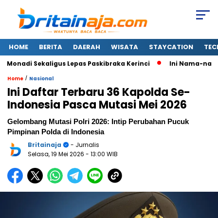
HOME
BERITA
DAERAH
WISATA
STAYCATION
TEC
adi Sekaligus Lepas Paskibraka Kerinci
Ini Nama-nama 37 
/
Home
Nasional
Ini Daftar Terbaru 36 Kapolda Se-
Indonesia Pasca Mutasi Mei 2026
Gelombang Mutasi Polri 2026: Intip Perubahan Pucuk
Pimpinan Polda di Indonesia
Britainaja
- Jurnalis
Selasa, 19 Mei 2026
- 13:00 WIB