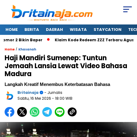
HOME
BERITA
DAERAH
WISATA
STAYCATION
TEC
mor 2 Bikin Baper
Klaim Kode Redeem ZZZ Terbaru Agustus 2
/
Home
Khasanah
Haji Mandiri Sumenep: Tuntun
Jemaah Lansia Lewat Video Bahasa
Madura
Langkah Kreatif Menembus Keterbatasan Bahasa
Britainaja
- Jurnalis
Sabtu, 16 Mei 2026
- 18:00 WIB