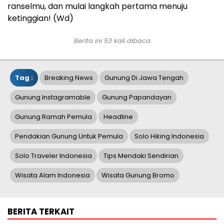
ranselmu, dan mulai langkah pertama menuju
ketinggian! (Wd)
Berita ini 53 kali dibaca
Tag :
Breaking News
Gunung Di Jawa Tengah
Gunung Instagramable
Gunung Papandayan
Gunung Ramah Pemula
Headline
Pendakian Gunung Untuk Pemula
Solo Hiking Indonesia
Solo Traveler Indonesia
Tips Mendaki Sendirian
Wisata Alam Indonesia
Wisata Gunung Bromo
BERITA TERKAIT