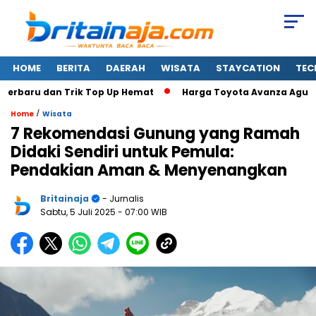
HOME
BERITA
DAERAH
WISATA
STAYCATION
TEC
dan Trik Top Up Hemat
Harga Toyota Avanza Agustus 2026 da
/
Home
Wisata
7 Rekomendasi Gunung yang Ramah
Didaki Sendiri untuk Pemula:
Pendakian Aman & Menyenangkan
Britainaja
- Jurnalis
Sabtu, 5 Juli 2025
- 07:00 WIB