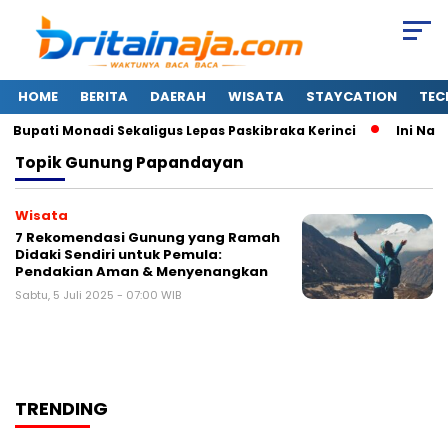
HOME
BERITA
DAERAH
WISATA
STAYCATION
TEC
Bupati Monadi Sekaligus Lepas Paskibraka Kerinci
Ini Nam
Topik
Gunung Papandayan
Wisata
7 Rekomendasi Gunung yang Ramah
Didaki Sendiri untuk Pemula:
Pendakian Aman & Menyenangkan
Sabtu, 5 Juli 2025 - 07:00 WIB
TRENDING