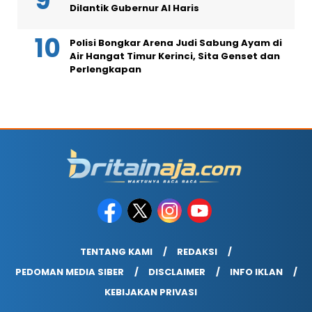
Dilantik Gubernur Al Haris
Polisi Bongkar Arena Judi Sabung Ayam di
Air Hangat Timur Kerinci, Sita Genset dan
Perlengkapan
TENTANG KAMI
REDAKSI
PEDOMAN MEDIA SIBER
DISCLAIMER
INFO IKLAN
KEBIJAKAN PRIVASI