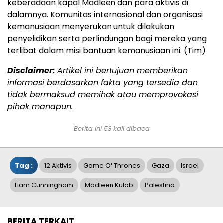
keberadaan kapal Madleen dan para aktivis di
dalamnya. Komunitas internasional dan organisasi
kemanusiaan menyerukan untuk dilakukan
penyelidikan serta perlindungan bagi mereka yang
terlibat dalam misi bantuan kemanusiaan ini. (Tim)
Disclaimer:
Artikel ini bertujuan memberikan
informasi berdasarkan fakta yang tersedia dan
tidak bermaksud memihak atau memprovokasi
pihak manapun.
Berita ini 53 kali dibaca
Tag :
12 Aktivis
Game Of Thrones
Gaza
Israel
Liam Cunningham
Madleen Kulab
Palestina
BERITA TERKAIT