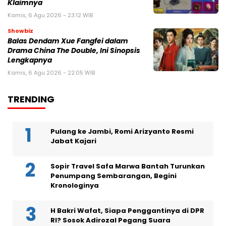
Klaimnya
Kamis, 6 Agu 2026 - 23:12 WIB
Showbiz
Balas Dendam Xue Fangfei dalam
Drama China The Double, Ini Sinopsis
Lengkapnya
Kamis, 6 Agu 2026 - 22:05 WIB
TRENDING
Pulang ke Jambi, Romi Arizyanto Resmi
Jabat Kajari
Sopir Travel Safa Marwa Bantah Turunkan
Penumpang Sembarangan, Begini
Kronologinya
H Bakri Wafat, Siapa Penggantinya di DPR
RI? Sosok Adirozal Pegang Suara