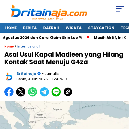
HOME
BERITA
DAERAH
WISATA
STAYCATION
TEC
stus 2026 dan Cara Klaim Skin Luo Yi
Masih Aktif, Ini Kod
/
Home
Internasional
Asal Usul Kapal Madleen yang Hilang
Kontak Saat Menuju G4za
Britainaja
- Jurnalis
Senin, 9 Juni 2025
- 15:41 WIB