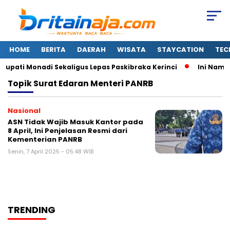
HOME
BERITA
DAERAH
WISATA
STAYCATION
TEC
upati Monadi Sekaligus Lepas Paskibraka Kerinci
Ini Nama-
Topik
Surat Edaran Menteri PANRB
Nasional
ASN Tidak Wajib Masuk Kantor pada
8 April, Ini Penjelasan Resmi dari
Kementerian PANRB
Senin, 7 April 2025 - 05:48 WIB
TRENDING