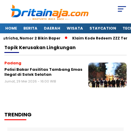
HOME
BERITA
DAERAH
WISATA
STAYCATION
TEC
Rutricha, Nomor 2 Bikin Baper
Klaim Kode Redeem ZZZ Terbar
Topik
Kerusakan Lingkungan
Padang
Polisi Bakar Fasilitas Tambang Emas
Ilegal di Solok Selatan
Jumat, 29 Mei 2026 - 16:00 WIB
TRENDING