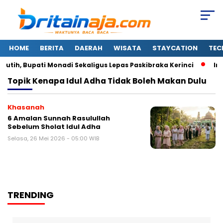
HOME
BERITA
DAERAH
WISATA
STAYCATION
TEC
tih, Bupati Monadi Sekaligus Lepas Paskibraka Kerinci
Ini
Topik
Kenapa Idul Adha Tidak Boleh Makan Dulu
Khasanah
6 Amalan Sunnah Rasulullah
Sebelum Sholat Idul Adha
Selasa, 26 Mei 2026 - 05:00 WIB
TRENDING