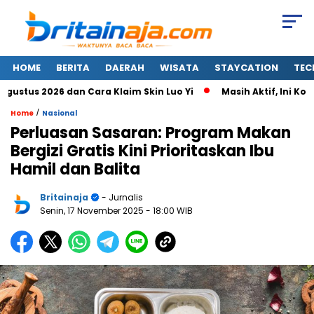
HOME
BERITA
DAERAH
WISATA
STAYCATION
TEC
us 2026 dan Cara Klaim Skin Luo Yi
Masih Aktif, Ini Kode 
/
Home
Nasional
Perluasan Sasaran: Program Makan
Bergizi Gratis Kini Prioritaskan Ibu
Hamil dan Balita
Britainaja
- Jurnalis
Senin, 17 November 2025
- 18:00 WIB