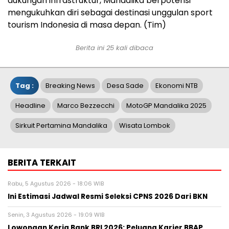
dukungan infrastruktur, Mandalika berpotensi
mengukuhkan diri sebagai destinasi unggulan sport
tourism Indonesia di masa depan. (Tim)
Berita ini 25 kali dibaca
Tag :
Breaking News
Desa Sade
Ekonomi NTB
Headline
Marco Bezzecchi
MotoGP Mandalika 2025
Sirkuit Pertamina Mandalika
Wisata Lombok
BERITA TERKAIT
Rabu, 5 Agustus 2026 - 18:06 WIB
Ini Estimasi Jadwal Resmi Seleksi CPNS 2026 Dari BKN
Senin, 3 Agustus 2026 - 19:09 WIB
Lowongan Kerja Bank BRI 2026: Peluang Karier BBAP