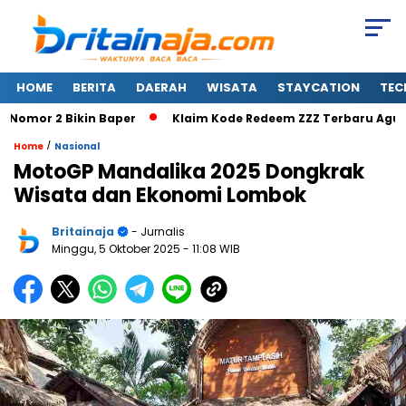
HOME
BERITA
DAERAH
WISATA
STAYCATION
TEC
omor 2 Bikin Baper
Klaim Kode Redeem ZZZ Terbaru Agustus
/
Home
Nasional
MotoGP Mandalika 2025 Dongkrak
Wisata dan Ekonomi Lombok
Britainaja
- Jurnalis
Minggu, 5 Oktober 2025
- 11:08 WIB