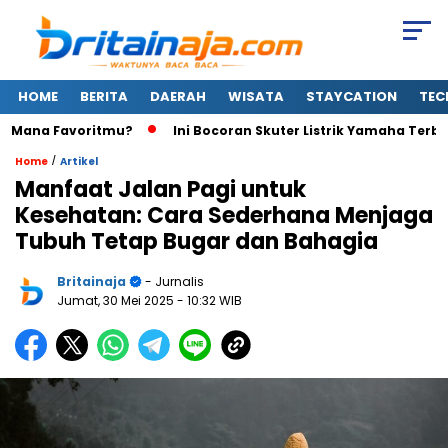
HOME
BERITA
DAERAH
WISATA
STAYCATION
TEC
 Mana Favoritmu?
Ini Bocoran Skuter Listrik Yamaha Terbaru: L
/
Home
Artikel
Manfaat Jalan Pagi untuk
Kesehatan: Cara Sederhana Menjaga
Tubuh Tetap Bugar dan Bahagia
Britainaja
- Jurnalis
Jumat, 30 Mei 2025
- 10:32 WIB