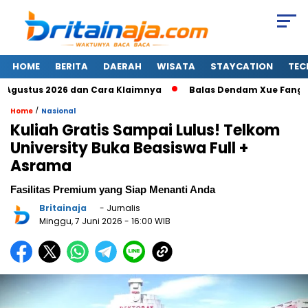
HOME
BERITA
DAERAH
WISATA
STAYCATION
TEC
ustus 2026 dan Cara Klaimnya
Balas Dendam Xue Fangfei da
/
Home
Nasional
Kuliah Gratis Sampai Lulus! Telkom
University Buka Beasiswa Full +
Asrama
Fasilitas Premium yang Siap Menanti Anda
Britainaja
- Jurnalis
Minggu, 7 Juni 2026
- 16:00 WIB