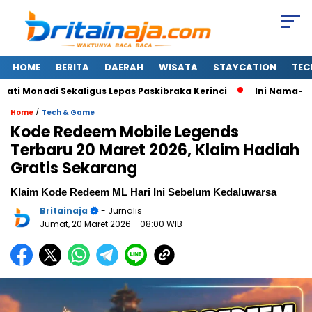
HOME
BERITA
DAERAH
WISATA
STAYCATION
TEC
Monadi Sekaligus Lepas Paskibraka Kerinci
Ini Nama-nama 
/
Home
Tech & Game
Kode Redeem Mobile Legends
Terbaru 20 Maret 2026, Klaim Hadiah
Gratis Sekarang
Klaim Kode Redeem ML Hari Ini Sebelum Kedaluwarsa
Britainaja
- Jurnalis
Jumat, 20 Maret 2026
- 08:00 WIB