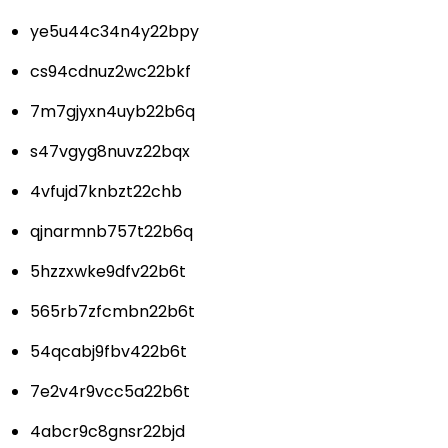
ye5u44c34n4y22bpy
cs94cdnuz2wc22bkf
7m7gjyxn4uyb22b6q
s47vgyg8nuvz22bqx
4vfujd7knbzt22chb
qjnarmnb757t22b6q
5hzzxwke9dfv22b6t
565rb7zfcmbn22b6t
54qcabj9fbv422b6t
7e2v4r9vcc5a22b6t
4abcr9c8gnsr22bjd