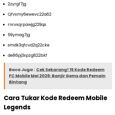
2zyrgf7jg
Qfvxmy6ewevc22a62
rnrvxqrpawjg229qs
59ymag7jg
smdk3qfcvd2q22cke
de86pj3xpzg822bkf
Baca Juga :
Cek Sekarang! 15 Kode Redeem
FC Mobile Mei 2026: Banjir Gems dan Pemain
Bintang
Cara Tukar Kode Redeem Mobile
Legends