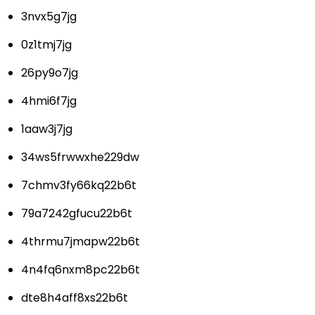
3nvx5g7jg
0z1tmj7jg
26py9o7jg
4hmi6f7jg
1aaw3j7jg
34ws5frwwxhe229dw
7chmv3fy66kq22b6t
79a7242gfucu22b6t
4thrmu7jmapw22b6t
4n4fq6nxm8pc22b6t
dte8h4aff8xs22b6t