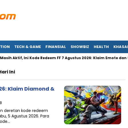
TION
TECH & GAME
FINANSIAL
SHOWBIZ
HEALTH
KHASA
ih Aktif, Ini Kode Redeem FF 7 Agustus 2026: Klaim Emote dan Skin
ari Ini
26: Klaim Diamond &
IB
an deretan kode redeem
abu, 5 Agustus 2026. Para
kode…