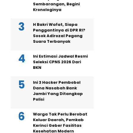
Sembarangan, Begini
Kronologinya
H Bakri Wafat, Siapa
Penggantinya di DPR RI?
Sosok Adirozal Pegang
Suara Terbanyak
Ini Estimasi Jadwal Resmi
Seleksi CPNS 2026 Dari
BKN
Ini 3 Hacker Pembobol
Dana Nasabah Bank
Jambi Yang Ditangkap
Polisi
Warga Tak Perlu Berobat
Keluar Daerah, Pemkab
Kerinci Geber Fasilitas
Kesehatan Modern