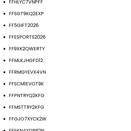
FFHLYC7VNPFF
FFSGT9KQ2EXP
FF5GIFT2026
FFESPORTS2026
FF9XK2QWERTY
FFMLKJHGFD12
FFRMGYEVX4VN
FFSCM1EVOT9K
FFPNTRYQ2KFG
FFMSTTRY2KFG
FFGJO7XYCK2W
FFSKN4XDPP2N