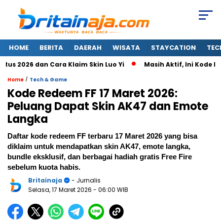
HOME
BERITA
DAERAH
WISATA
STAYCATION
TEC
2026 dan Cara Klaim Skin Luo Yi
Masih Aktif, Ini Kode Rede
/
Home
Tech & Game
Kode Redeem FF 17 Maret 2026:
Peluang Dapat Skin AK47 dan Emote
Langka
Daftar kode redeem FF terbaru 17 Maret 2026 yang bisa
diklaim untuk mendapatkan skin AK47, emote langka,
bundle eksklusif, dan berbagai hadiah gratis Free Fire
sebelum kuota habis.
Britainaja
- Jurnalis
Selasa, 17 Maret 2026
- 06:00 WIB