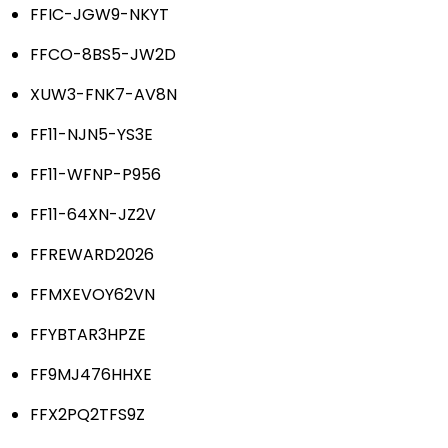
FFIC-JGW9-NKYT
FFCO-8BS5-JW2D
XUW3-FNK7-AV8N
FF11-NJN5-YS3E
FF11-WFNP-P956
FF11-64XN-JZ2V
FFREWARD2026
FFMXEVOY62VN
FFYBTAR3HPZE
FF9MJ476HHXE
FFX2PQ2TFS9Z